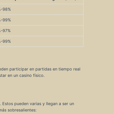
%-98%
%-99%
%-97%
%-99%
den participar en partidas en tiempo real
tar en un casino físico.
. Estos pueden varias y llegan a ser un
más sobresalientes: