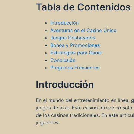
Tabla de Contenidos
Introducción
Aventuras en el Casino Único
Juegos Destacados
Bonos y Promociones
Estrategias para Ganar
Conclusión
Preguntas Frecuentes
Introducción
En el mundo del entretenimiento en línea,
g
juegos de azar. Este casino ofrece no sol
de los casinos tradicionales. En este artíc
jugadores.