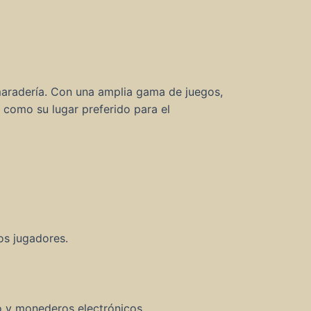
maradería. Con una amplia gama de juegos,
 como su lugar preferido para el
os jugadores.
to y monederos electrónicos.