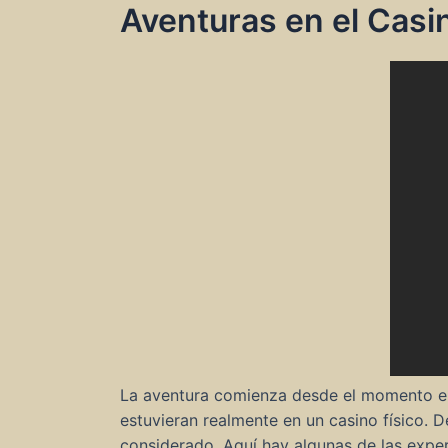
Aventuras en el Casi
La aventura comienza desde el momento en q
estuvieran realmente en un casino físico. 
considerado. Aquí hay algunas de las expe