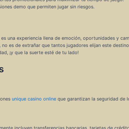
iones demo que permiten jugar sin riesgos.
es una experiencia llena de emoción, oportunidades y ca
 no es de extrañar que tantos jugadores elijan este destino
ad, ¡y que la suerte esté de tu lado!
s
ciones
unique casino online
que garantizan la seguridad de l
lmente incluyen transferencias bancarias, tarjetas de crédi