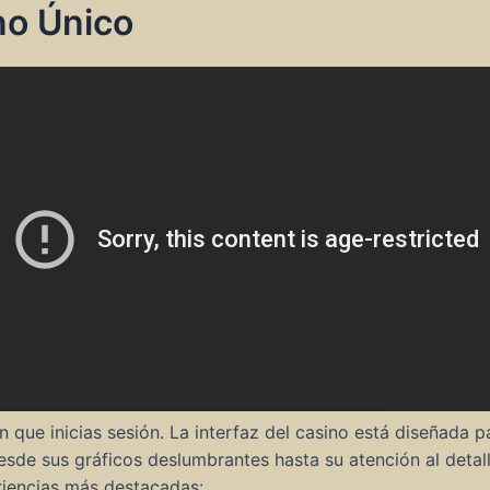
no Único
ue inicias sesión. La interfaz del casino está diseñada p
Desde sus gráficos deslumbrantes hasta su atención al det
riencias más destacadas: