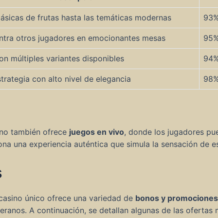
lásicas de frutas hasta las temáticas modernas
93
ntra otros jugadores en emocionantes mesas
95
n múltiples variantes disponibles
94
trategia con alto nivel de elegancia
98
sino también ofrece
juegos en vivo
, donde los jugadores pue
na una experiencia auténtica que simula la sensación de es
s
 casino único ofrece una variedad de
bonos y promociones
eranos. A continuación, se detallan algunas de las ofertas 