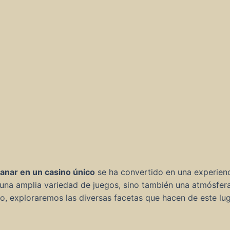
anar en un casino único
se ha convertido en una experienci
o una amplia variedad de juegos, sino también una atmósfe
ulo, exploraremos las diversas facetas que hacen de este l