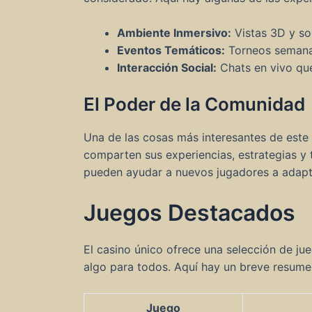
Ambiente Inmersivo:
Vistas 3D y so
Eventos Temáticos:
Torneos semanal
Interacción Social:
Chats en vivo que
El Poder de la Comunidad
Una de las cosas más interesantes de este 
comparten sus experiencias, estrategias y t
pueden ayudar a nuevos jugadores a adapt
Juegos Destacados
El casino único ofrece una selección de ju
algo para todos. Aquí hay un breve resume
Juego