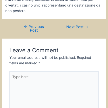
divertirti, i casinò unici rappresentano una destinazione da
non perdere.
←
Previous
Post
Next Post
→
Post
navigation
Leave a Comment
Your email address will not be published.
Required
fields are marked
*
Type
here..