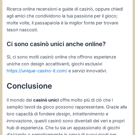
Ricerca online recensioni e guide di casinò, oppure chiedi
agli amici che condividono la tua passione per il gioco;
molte volte, il passaparola è la miglior fonte per trovare
tesori nascosti.
Ci sono casinò unici anche online?
Sì, ci sono molti casinò online che offrono esperienze
uniche con design accattivanti, giochi esclusivi
https://unique-casino-it.com/
e servizi innovativi.
Conclusione
Il mondo dei
casinò unici
offre molto più di ciò che i
semplici tavoli da gioco possono rappresentare. Grazie alla
loro capacità di fondere
design, intrattenimento e
innovazione
, questi casinò sono diventati dei veri e propri
hub di esperienza. Che tu sia un appassionato di giochi
d’azzardo o semplicemente in cerca di nuovi modi per