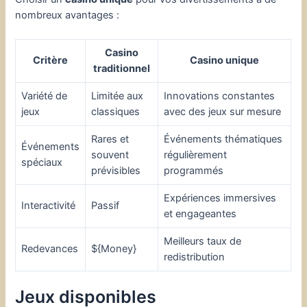
nombreux avantages :
Casino
Critère
Casino unique
traditionnel
Variété de
Limitée aux
Innovations constantes
jeux
classiques
avec des jeux sur mesure
Rares et
Événements thématiques
Événements
souvent
régulièrement
spéciaux
prévisibles
programmés
Expériences immersives
Interactivité
Passif
et engageantes
Meilleurs taux de
Redevances
${Money}
redistribution
Jeux disponibles