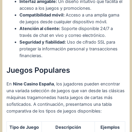
Interfaz amigable:
Un diseño intuitivo que facilita el
acceso a los juegos y promociones.
Compatibilidad móvil:
Acceso a una amplia gama
de juegos desde cualquier dispositivo móvil.
Atención al cliente:
Soporte disponible 24/7 a
través de chat en vivo y correo electrónico.
Seguridad y fiabilidad:
Uso de cifrado SSL para
proteger la información personal y transacciones
financieras.
Juegos Populares
En
Nine Casino España
, los jugadores pueden encontrar
una variada selección de juegos que van desde las clásicas
máquinas tragamonedas hasta juegos de cartas más
sofisticados. A continuación, presentamos una tabla
comparativa de los tipos de juegos disponibles:
Tipo de Juego
Descripción
Ejemplos