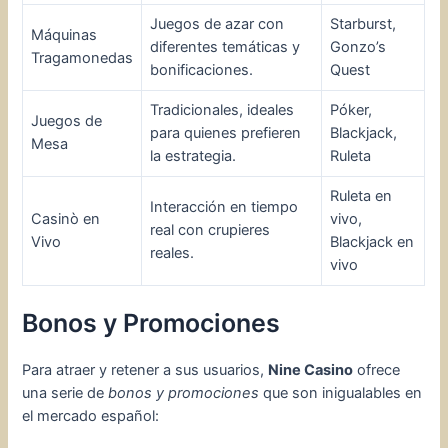
Juegos de azar con
Starburst,
Máquinas
diferentes temáticas y
Gonzo’s
Tragamonedas
bonificaciones.
Quest
Tradicionales, ideales
Póker,
Juegos de
para quienes prefieren
Blackjack,
Mesa
la estrategia.
Ruleta
Ruleta en
Interacción en tiempo
Casinò en
vivo,
real con crupieres
Vivo
Blackjack en
reales.
vivo
Bonos y Promociones
Para atraer y retener a sus usuarios,
Nine Casino
ofrece
una serie de
bonos y promociones
que son inigualables en
el mercado español: