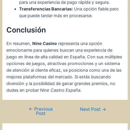
para una experiencia de pago rápida y segura.
Transferencias Bancarias:
Una opción fiable pero
que puede tardar más en procesarse.
Conclusión
En resumen,
Nine Casino
representa una opción
emocionante para quienes buscan una experiencia de
juego en línea de alta calidad en España. Con sus múltiples
opciones de juegos, atractivas promociones y un sistema
de atención al cliente eficaz, se posiciona como una de las
mejores plataformas del mercado. Si estás buscando
diversión y la posibilidad de ganar grandes premios, no
dudes en probar
Nine Casino España
.
←
Previous
Post
Next Post
→
Post
navigation