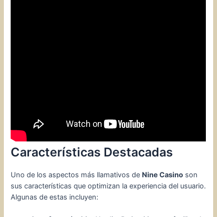
Características Destacadas
Uno de los aspectos más llamativos de
Nine Casino
son
sus características que optimizan la experiencia del usuario.
Algunas de estas incluyen: