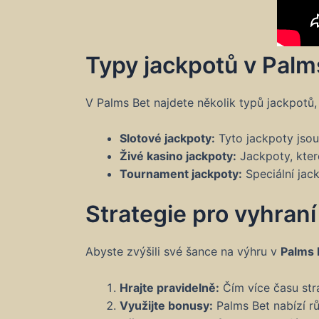
Typy jackpotů v Palm
V Palms Bet najdete několik typů jackpotů, 
Slotové jackpoty:
Tyto jackpoty jsou
Živé kasino jackpoty:
Jackpoty, které
Tournament jackpoty:
Speciální jack
Strategie pro vyhraní
Abyste zvýšili své šance na výhru v
Palms 
Hrajte pravidelně:
Čím více času strá
Využijte bonusy:
Palms Bet nabízí r