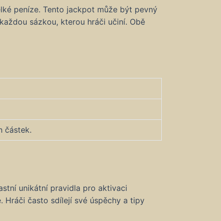
elké peníze. Tento jackpot může být pevný
každou sázkou, kterou hráči učiní. Obě
 částek.
tní unikátní pravidla pro aktivaci
. Hráči často sdílejí své úspěchy a tipy