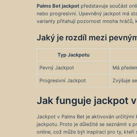
Palms Bet jackpot
představuje součást onli
nebo progresivní. Upevněný jackpot má sta
varianty přitahují pozornost mnoha hráčů, k
Jaký je rozdíl mezi pevným
Typ Jackpotu
Pevný Jackpot
Má předem 
Progresivní Jackpot
Zvýšuje s
Jak funguje jackpot 
Jackpot v Palms Bet je aktivován určitými 
jackpotu. Proto je důležité se seznámit s p
online, což může být inspirací pro ty, kteří 