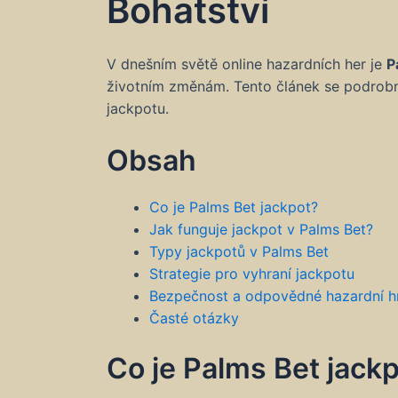
Bohatství
V dnešním světě online hazardních her je
P
životním změnám. Tento článek se podrobně
jackpotu.
Obsah
Co je Palms Bet jackpot?
Jak funguje jackpot v Palms Bet?
Typy jackpotů v Palms Bet
Strategie pro vyhraní jackpotu
Bezpečnost a odpovědné hazardní h
Časté otázky
Co je Palms Bet jack