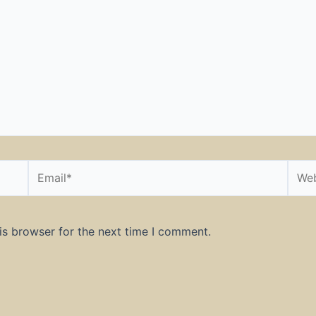
Email*
Webs
is browser for the next time I comment.