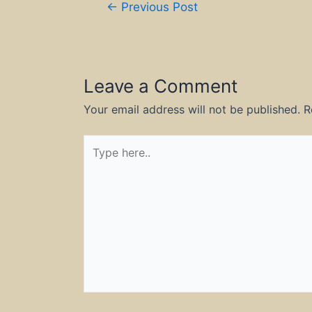
Post
←
Previous Post
navigation
Leave a Comment
Your email address will not be published.
R
Type
here..