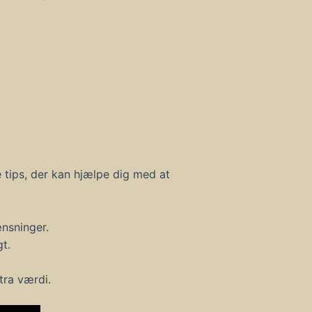
le tips, der kan hjælpe dig med at
nsninger.
t.
tra værdi.