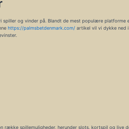
r
i spiller og vinder på. Blandt de mest populære platforme e
enne
https://palmsbetdenmark.com/
artikel vil vi dykke ned 
vinster.
en række spillemuligheder, herunder slots, kortspil og live 