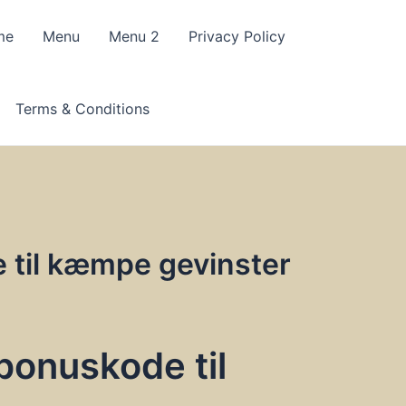
me
Menu
Menu 2
Privacy Policy
Terms & Conditions
 til kæmpe gevinster
onuskode til