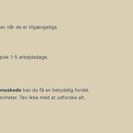
, når de er tilgængelige.
pisk 1-5 arbejdsdage.
bonuskode
kan du få en betydelig fordel.
evinster. Tøv ikke med at udforske alt,