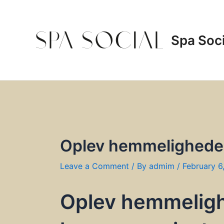
Skip
to
content
Spa Soci
Oplev hemmeligheder
Leave a Comment
/ By
admim
/
February 6
Oplev hemmeligh