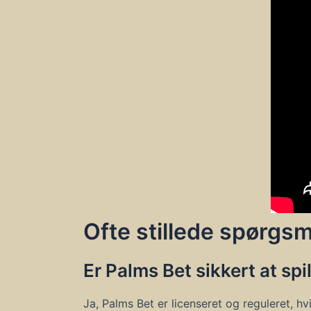
Ofte stillede spørgs
Er Palms Bet sikkert at spi
Ja, Palms Bet er licenseret og reguleret, hvi