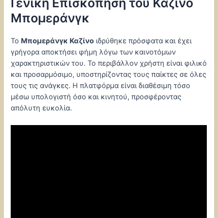
Γενική Επισκόπηση του Καζίνο
Μπομεράνγκ
Το
Μπομεράνγκ Καζίνο
ιδρύθηκε πρόσφατα και έχει
γρήγορα αποκτήσει φήμη λόγω των καινοτόμων
χαρακτηριστικών του. Το περιβάλλον χρήστη είναι φιλικό
και προσαρμόσιμο, υποστηρίζοντας τους παίκτες σε όλες
τους τις ανάγκες. Η πλατφόρμα είναι διαθέσιμη τόσο
μέσω υπολογιστή όσο και κινητού, προσφέροντας
απόλυτη ευκολία.