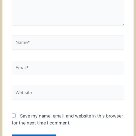
Name*
Email*
Website
Save my name, email, and website in this browser
for the next time I comment.