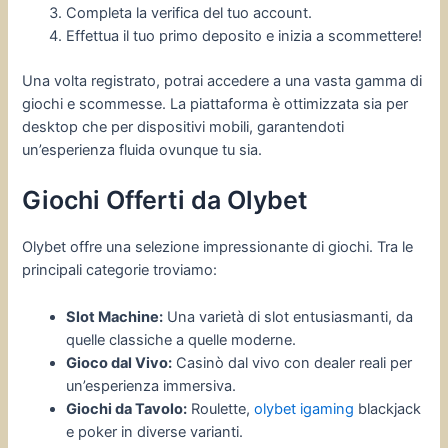
Completa la verifica del tuo account.
Effettua il tuo primo deposito e inizia a scommettere!
Una volta registrato, potrai accedere a una vasta gamma di
giochi e scommesse. La piattaforma è ottimizzata sia per
desktop che per dispositivi mobili, garantendoti
un’esperienza fluida ovunque tu sia.
Giochi Offerti da Olybet
Olybet offre una selezione impressionante di giochi. Tra le
principali categorie troviamo:
Slot Machine:
Una varietà di slot entusiasmanti, da
quelle classiche a quelle moderne.
Gioco dal Vivo:
Casinò dal vivo con dealer reali per
un’esperienza immersiva.
Giochi da Tavolo:
Roulette,
olybet igaming
blackjack
e poker in diverse varianti.