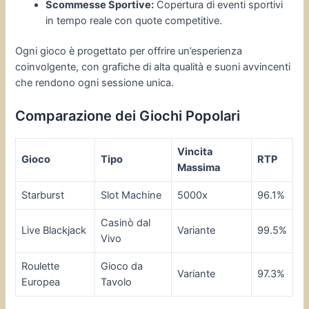
Scommesse Sportive:
Copertura di eventi sportivi
in tempo reale con quote competitive.
Ogni gioco è progettato per offrire un’esperienza
coinvolgente, con grafiche di alta qualità e suoni avvincenti
che rendono ogni sessione unica.
Comparazione dei Giochi Popolari
Vincita
Gioco
Tipo
RTP
Massima
Starburst
Slot Machine
5000x
96.1%
Casinò dal
Live Blackjack
Variante
99.5%
Vivo
Roulette
Gioco da
Variante
97.3%
Europea
Tavolo