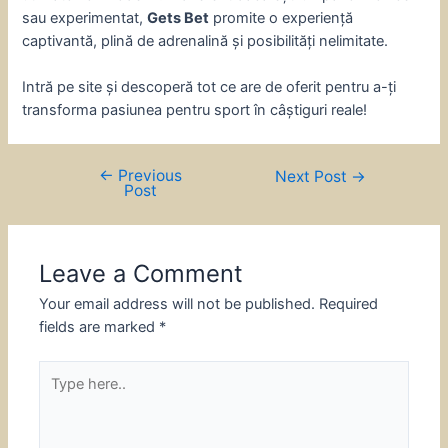
sau experimentat,
Gets Bet
promite o experiență
captivantă, plină de adrenalină și posibilități nelimitate.
Intră pe site și descoperă tot ce are de oferit pentru a-ți
transforma pasiunea pentru sport în câștiguri reale!
←
Previous
Post
Next Post
→
Post
navigation
Leave a Comment
Your email address will not be published.
Required
fields are marked
*
Type
here..