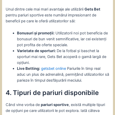
Unul dintre cele mai mari avantaje ale utilizării
Gets Bet
pentru pariuri sportive este numărul impresionant de
beneficii pe care le oferă utilizatorilor săi:
Bonusuri și promoții:
Utilizatorii noi pot beneficia de
bonusuri de bun venit semnificative, iar cei existenți
pot profita de oferte speciale.
Varietate de sporturi:
De la fotbal și baschet la
sporturi mai rare, Gets Bet acoperă o gamă largă de
opțiuni.
Live Betting:
getsbet online
Pariurile în timp real
aduc un plus de adrenalină, permițând utilizatorilor să
parieze în timpul desfășurării meciului.
4. Tipuri de pariuri disponibile
Când vine vorba de
pariuri sportive
, există multiple tipuri
de opțiuni pe care utilizatorii le pot explora. Iată câteva