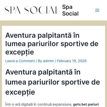
Skip
Spa
to
Social
content
Main
Men
Aventura palpitantă în
lumea pariurilor sportive de
excepție
Leave a Comment
/ By
admim
/
February 19, 2026
Aventura palpitantă în
lumea pariurilor sportive de
excepție
Într-o eră digitală în continuă expansiune,
gets bet pariuri