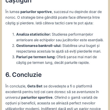
câștiguri
În lumea
pariurilor sportive
, succesul nu depinde doar de
noroc. O strategie bine gândită poate face diferența între
câștig și pierdere. Iată câteva tactici care te pot ajuta:
Analiza statisticilor:
Studierea performanțelor
anterioare ale echipelor sau jucătorilor este esențială.
Gestionarea bankroll-ului:
Stabilirea unui buget și
respectarea acestuia te ajută să eviți pierderile mari.
Pariuri pe termen lung:
Oferă șanse mai mari de
câștig pe termen lung, decât pariurile rapide.
6. Concluzie
În concluzie,
Gets Bet
se dovedește a fi o platformă
excelentă pentru toți cei care doresc să se aventureze în
universul
pariurilor sportive
. Oferind o gamă variată de
opțiuni și beneficii, aceasta se aliniază perfect nevoilor
utilizatorilor moderni. Indiferent dacă ești un parior novice