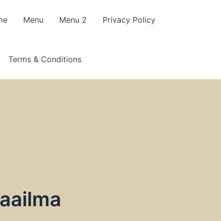
me
Menu
Menu 2
Privacy Policy
Terms & Conditions
Maailma