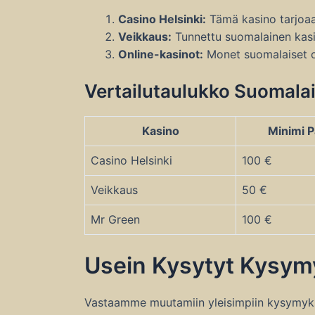
Casino Helsinki:
Tämä kasino tarjoaa 
Veikkaus:
Tunnettu suomalainen kasin
Online-kasinot:
Monet suomalaiset onl
Vertailutaulukko Suomalai
Kasino
Minimi 
Casino Helsinki
100 €
Veikkaus
50 €
Mr Green
100 €
Usein Kysytyt Kysym
Vastaamme muutamiin yleisimpiin kysymyksii