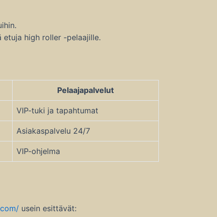
ihin.
tuja high roller -pelaajille.
Pelaajapalvelut
VIP-tuki ja tapahtumat
Asiakaspalvelu 24/7
VIP-ohjelma
i.com/
usein esittävät: