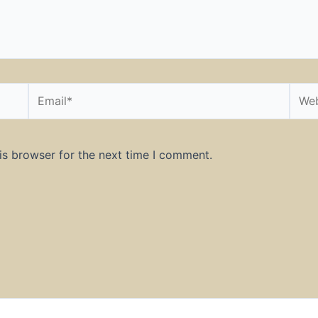
Email*
Webs
is browser for the next time I comment.