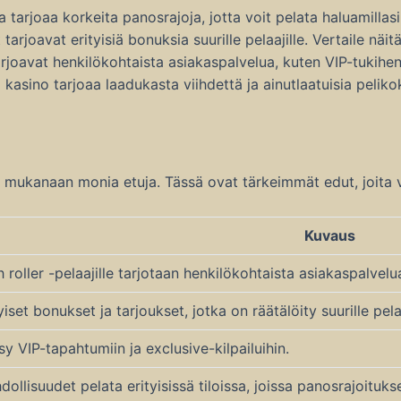
a tarjoaa korkeita panosrajoja, jotta voit pelata haluamillas
arjoavat erityisiä bonuksia suurille pelaajille. Vertaile näitä
arjoavat henkilökohtaista asiakaspalvelua, kuten VIP-tukihenk
 kasino tarjoaa laadukasta viihdettä ja ainutlaatuisia pelik
a mukanaan monia etuja. Tässä ovat tärkeimmät edut, joita 
Kuvaus
 roller -pelaajille tarjotaan henkilökohtaista asiakaspalvel
yiset bonukset ja tarjoukset, jotka on räätälöity suurille pelaa
y VIP-tapahtumiin ja exclusive-kilpailuihin.
ollisuudet pelata erityisissä tiloissa, joissa panosrajoituks