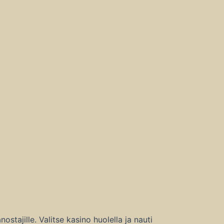
stajille. Valitse kasino huolella ja nauti