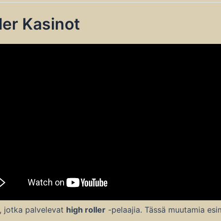
ler Kasinot
 jotka palvelevat
high roller
-pelaajia. Tässä muutamia esi