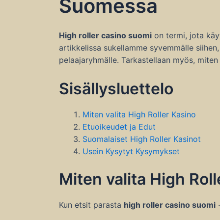
Suomessa
High roller casino suomi
on termi, jota käyt
artikkelissa sukellamme syvemmälle siihen, m
pelaajaryhmälle. Tarkastellaan myös, miten 
Sisällysluettelo
Miten valita High Roller Kasino
Etuoikeudet ja Edut
Suomalaiset High Roller Kasinot
Usein Kysytyt Kysymykset
Miten valita High Rol
Kun etsit parasta
high roller casino suomi
-