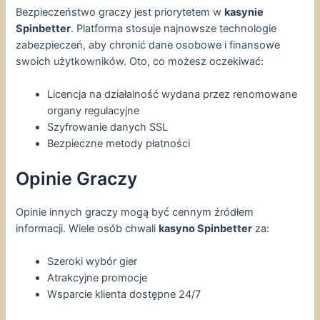
Bezpieczeństwo graczy jest priorytetem w
kasynie
Spinbetter
. Platforma stosuje najnowsze technologie
zabezpieczeń, aby chronić dane osobowe i finansowe
swoich użytkowników. Oto, co możesz oczekiwać:
Licencja na działalność wydana przez renomowane
organy regulacyjne
Szyfrowanie danych SSL
Bezpieczne metody płatności
Opinie Graczy
Opinie innych graczy mogą być cennym źródłem
informacji. Wiele osób chwali
kasyno Spinbetter
za:
Szeroki wybór gier
Atrakcyjne promocje
Wsparcie klienta dostępne 24/7