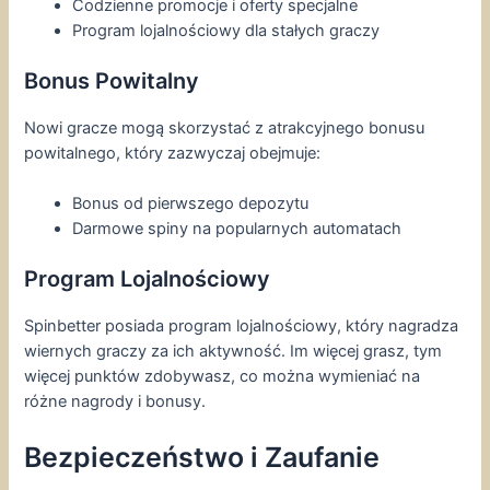
Codzienne promocje i oferty specjalne
Program lojalnościowy dla stałych graczy
Bonus Powitalny
Nowi gracze mogą skorzystać z atrakcyjnego bonusu
powitalnego, który zazwyczaj obejmuje:
Bonus od pierwszego depozytu
Darmowe spiny na popularnych automatach
Program Lojalnościowy
Spinbetter posiada program lojalnościowy, który nagradza
wiernych graczy za ich aktywność. Im więcej grasz, tym
więcej punktów zdobywasz, co można wymieniać na
różne nagrody i bonusy.
Bezpieczeństwo i Zaufanie