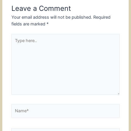
Leave a Comment
Your email address will not be published.
Required
fields are marked
*
Type
here..
Name*