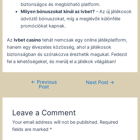
biztonságos és megbízható platform.
Milyen bónuszokat kínál az lvbet?
– Az új játékosok
üdvözlő bónuszokat, míg a meglévők különféle
promóciókat kapnak.
Az
lvbet casino
tehát nemcsak egy online játékplatform,
hanem egy élvezetes közösség, ahol a játékosok
biztonságban és szórakozva érezhetik magukat. Fedezd
fel a lehetőségeket, és merülj el a játékok világában!
←
Previous
Post
Next Post
→
Post
navigation
Leave a Comment
Your email address will not be published.
Required
fields are marked
*