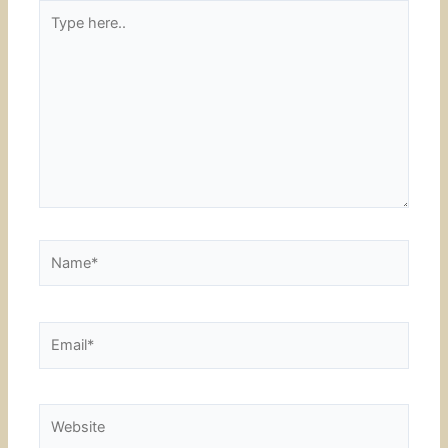
Type
here..
Name*
Email*
Website