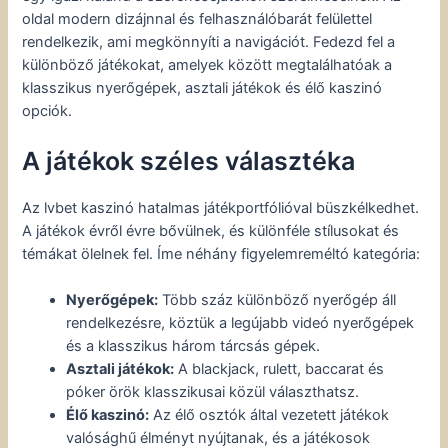
oldal modern dizájnnal és felhasználóbarát felülettel
rendelkezik, ami megkönnyíti a navigációt. Fedezd fel a
különböző játékokat, amelyek között megtalálhatóak a
klasszikus nyerőgépek, asztali játékok és élő kaszinó
opciók.
A játékok széles választéka
Az lvbet kaszinó hatalmas játékportfólióval büszkélkedhet.
A játékok évről évre bővülnek, és különféle stílusokat és
témákat ölelnek fel. Íme néhány figyelemreméltó kategória:
Nyerőgépek:
Több száz különböző nyerőgép áll
rendelkezésre, köztük a legújabb videó nyerőgépek
és a klasszikus három tárcsás gépek.
Asztali játékok:
A blackjack, rulett, baccarat és
póker örök klasszikusai közül választhatsz.
Élő kaszinó:
Az élő osztók által vezetett játékok
valósághű élményt nyújtanak, és a játékosok