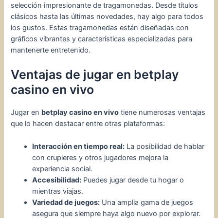
selección impresionante de tragamonedas. Desde títulos
clásicos hasta las últimas novedades, hay algo para todos
los gustos. Estas tragamonedas están diseñadas con
gráficos vibrantes y características especializadas para
mantenerte entretenido.
Ventajas de jugar en betplay
casino en vivo
Jugar en
betplay casino en vivo
tiene numerosas ventajas
que lo hacen destacar entre otras plataformas:
Interacción en tiempo real:
La posibilidad de hablar
con crupieres y otros jugadores mejora la
experiencia social.
Accesibilidad:
Puedes jugar desde tu hogar o
mientras viajas.
Variedad de juegos:
Una amplia gama de juegos
asegura que siempre haya algo nuevo por explorar.