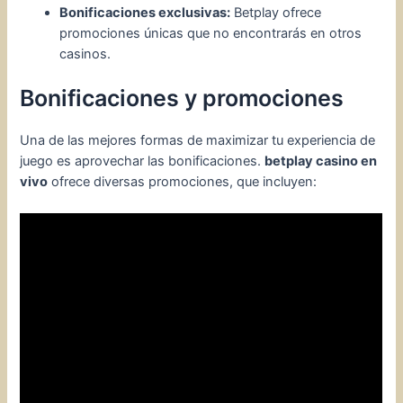
Bonificaciones exclusivas:
Betplay ofrece
promociones únicas que no encontrarás en otros
casinos.
Bonificaciones y promociones
Una de las mejores formas de maximizar tu experiencia de
juego es aprovechar las bonificaciones.
betplay casino en
vivo
ofrece diversas promociones, que incluyen: