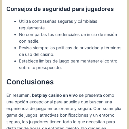
Consejos de seguridad para jugadores
Utiliza contraseñas seguras y cámbialas
regularmente.
No compartas tus credenciales de inicio de sesión
con nadie.
Revisa siempre las políticas de privacidad y términos
de uso del casino.
Establece límites de juego para mantener el control
sobre tu presupuesto.
Conclusiones
En resumen,
betplay casino en vivo
se presenta como
una opción excepcional para aquellos que buscan una
experiencia de juego emocionante y segura. Con su amplia
gama de juegos, atractivas bonificaciones y un entorno
seguro, los jugadores tienen todo lo que necesitan para
disfrutar de horas de entretenimiento. No dudes en