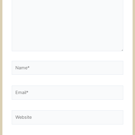
Name*
Email*
Website