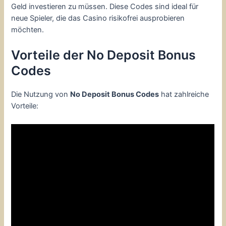
Geld investieren zu müssen. Diese Codes sind ideal für
neue Spieler, die das Casino risikofrei ausprobieren
möchten.
Vorteile der No Deposit Bonus
Codes
Die Nutzung von
No Deposit Bonus Codes
hat zahlreiche
Vorteile: