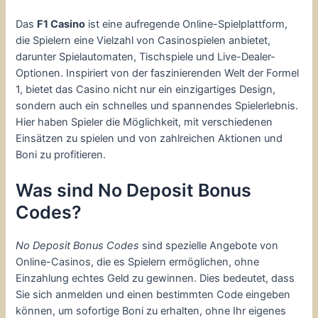
Das
F1 Casino
ist eine aufregende Online-Spielplattform,
die Spielern eine Vielzahl von Casinospielen anbietet,
darunter Spielautomaten, Tischspiele und Live-Dealer-
Optionen. Inspiriert von der faszinierenden Welt der Formel
1, bietet das Casino nicht nur ein einzigartiges Design,
sondern auch ein schnelles und spannendes Spielerlebnis.
Hier haben Spieler die Möglichkeit, mit verschiedenen
Einsätzen zu spielen und von zahlreichen Aktionen und
Boni zu profitieren.
Was sind No Deposit Bonus
Codes?
No Deposit Bonus Codes
sind spezielle Angebote von
Online-Casinos, die es Spielern ermöglichen, ohne
Einzahlung echtes Geld zu gewinnen. Dies bedeutet, dass
Sie sich anmelden und einen bestimmten Code eingeben
können, um sofortige Boni zu erhalten, ohne Ihr eigenes