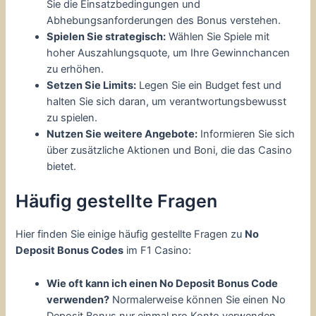
Sie die Einsatzbedingungen und
Abhebungsanforderungen des Bonus verstehen.
Spielen Sie strategisch:
Wählen Sie Spiele mit
hoher Auszahlungsquote, um Ihre Gewinnchancen
zu erhöhen.
Setzen Sie Limits:
Legen Sie ein Budget fest und
halten Sie sich daran, um verantwortungsbewusst
zu spielen.
Nutzen Sie weitere Angebote:
Informieren Sie sich
über zusätzliche Aktionen und Boni, die das Casino
bietet.
Häufig gestellte Fragen
Hier finden Sie einige häufig gestellte Fragen zu
No
Deposit Bonus Codes
im F1 Casino:
Wie oft kann ich einen No Deposit Bonus Code
verwenden?
Normalerweise können Sie einen No
Deposit Bonus nur einmal pro Konto verwenden.