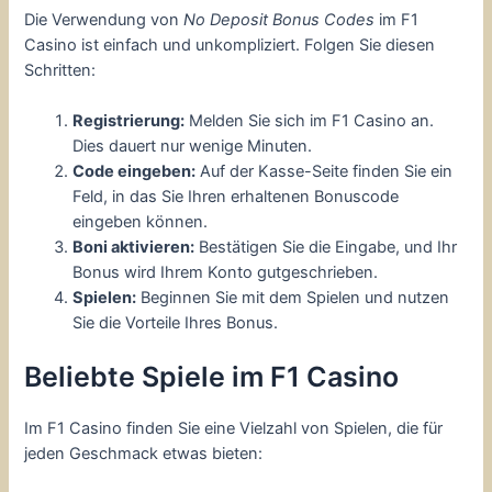
Die Verwendung von
No Deposit Bonus Codes
im F1
Casino ist einfach und unkompliziert. Folgen Sie diesen
Schritten:
Registrierung:
Melden Sie sich im F1 Casino an.
Dies dauert nur wenige Minuten.
Code eingeben:
Auf der Kasse-Seite finden Sie ein
Feld, in das Sie Ihren erhaltenen Bonuscode
eingeben können.
Boni aktivieren:
Bestätigen Sie die Eingabe, und Ihr
Bonus wird Ihrem Konto gutgeschrieben.
Spielen:
Beginnen Sie mit dem Spielen und nutzen
Sie die Vorteile Ihres Bonus.
Beliebte Spiele im F1 Casino
Im F1 Casino finden Sie eine Vielzahl von Spielen, die für
jeden Geschmack etwas bieten: