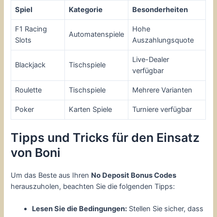
Spiel
Kategorie
Besonderheiten
F1 Racing
Hohe
Automatenspiele
Slots
Auszahlungsquote
Live-Dealer
Blackjack
Tischspiele
verfügbar
Roulette
Tischspiele
Mehrere Varianten
Poker
Karten Spiele
Turniere verfügbar
Tipps und Tricks für den Einsatz
von Boni
Um das Beste aus Ihren
No Deposit Bonus Codes
herauszuholen, beachten Sie die folgenden Tipps:
Lesen Sie die Bedingungen:
Stellen Sie sicher, dass