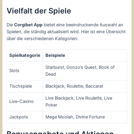
Vielfalt der Spiele
Die
Corgibet App
bietet eine beeindruckende Auswahl an
Spielen, die ständig aktualisiert wird. Hier ist eine Übersicht
über die verschiedenen Kategorien:
Spielkategorie
Beispiele
Starburst, Gonzo’s Quest, Book of
Slots
Dead
Tischspiele
Blackjack, Roulette, Baccarat
Live Blackjack, Live Roulette, Live
Live-Casino
Poker
Jackpots
Mega Moolah, Divine Fortune