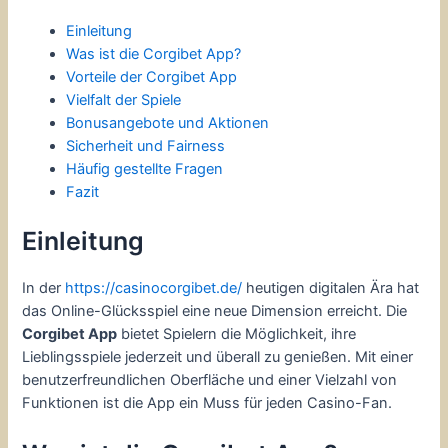
Einleitung
Was ist die Corgibet App?
Vorteile der Corgibet App
Vielfalt der Spiele
Bonusangebote und Aktionen
Sicherheit und Fairness
Häufig gestellte Fragen
Fazit
Einleitung
In der
https://casinocorgibet.de/
heutigen digitalen Ära hat
das Online-Glücksspiel eine neue Dimension erreicht. Die
Corgibet App
bietet Spielern die Möglichkeit, ihre
Lieblingsspiele jederzeit und überall zu genießen. Mit einer
benutzerfreundlichen Oberfläche und einer Vielzahl von
Funktionen ist die App ein Muss für jeden Casino-Fan.