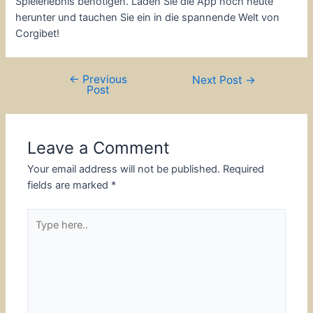
Spielerlebnis benötigen. Laden Sie die App noch heute
herunter und tauchen Sie ein in die spannende Welt von
Corgibet!
←
Previous
Post
Next Post
→
Post
navigation
Leave a Comment
Your email address will not be published.
Required
fields are marked
*
Type
here..