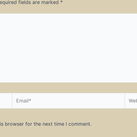
equired fields are marked
*
Email*
Webs
is browser for the next time I comment.