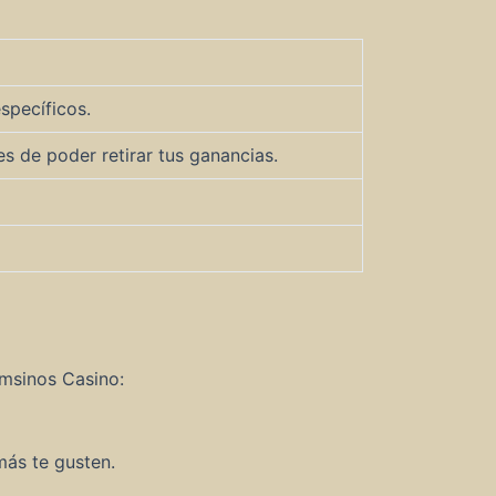
specíficos.
 de poder retirar tus ganancias.
msinos Casino:
más te gusten.