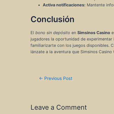
Activa notificaciones:
Mantente info
Conclusión
El
bono sin depósito
en
Simsinos Casino
e
jugadores la oportunidad de experimentar l
familiarizarte con los juegos disponibles.
lánzate a la aventura que Simsinos Casino t
Post
←
Previous Post
navigation
Leave a Comment