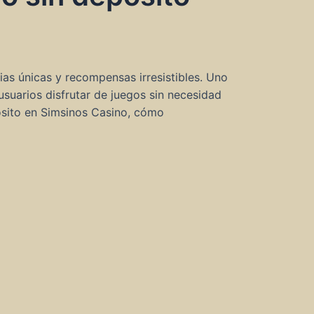
as únicas y recompensas irresistibles. Uno
usuarios disfrutar de juegos sin necesidad
pósito en Simsinos Casino, cómo