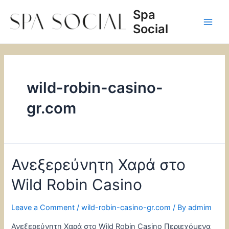
Skip
Spa
to
Social
content
Main
Men
wild-robin-casino-
gr.com
Ανεξερεύνητη Χαρά στο
Wild Robin Casino
Leave a Comment
/
wild-robin-casino-gr.com
/ By
admim
Ανεξερεύνητη Χαρά στο Wild Robin Casino Περιεχόμενα