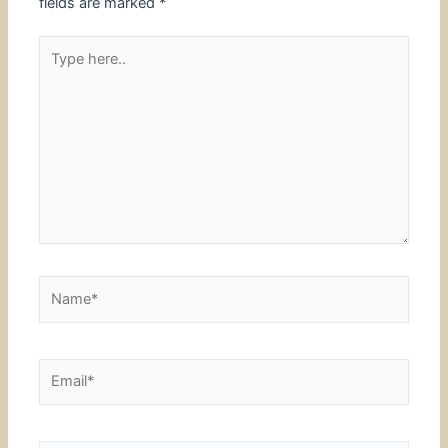
fields are marked
*
Type
here..
Name*
Email*