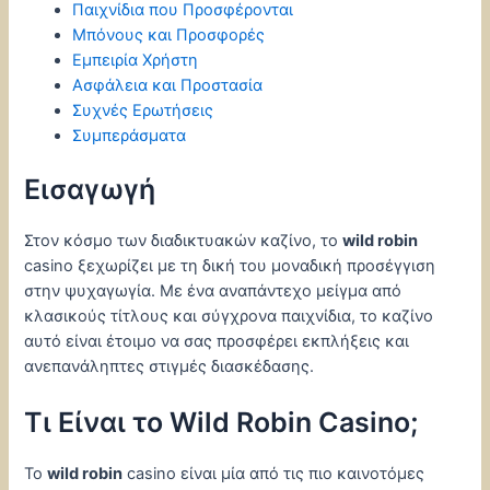
Παιχνίδια που Προσφέρονται
Μπόνους και Προσφορές
Εμπειρία Χρήστη
Ασφάλεια και Προστασία
Συχνές Ερωτήσεις
Συμπεράσματα
Εισαγωγή
Στον κόσμο των διαδικτυακών καζίνο, το
wild robin
casino ξεχωρίζει με τη δική του μοναδική προσέγγιση
στην ψυχαγωγία. Με ένα αναπάντεχο μείγμα από
κλασικούς τίτλους και σύγχρονα παιχνίδια, το καζίνο
αυτό είναι έτοιμο να σας προσφέρει εκπλήξεις και
ανεπανάληπτες στιγμές διασκέδασης.
Τι Είναι το Wild Robin Casino;
Το
wild robin
casino είναι μία από τις πιο καινοτόμες