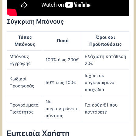
Σύγκριση Μπόνους
Τύπος
Όροι και
Ποσό
Μπόνους
Προϋποθέσεις
Μπόνους
Ελάχιστη κατάθεση
100% έως 200€
Εγγραφής
20€
Ισχύει σε
Κωδικοί
50% έως 100€
συγκεκριμένα
Προσφοράς
παιχνίδια
Να
Προγράμματα
Για κάθε €1 που
συγκεντρώνετε
Πιστότητας
ποντάρετε
πόντους
Εμπειρία Χρήστη