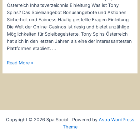
Österreich Inhaltsverzeichnis Einleitung Was ist Tony
Spins? Das Spieleangebot Bonusangebote und Aktionen
Sicherheit und Fairness Häufig gestellte Fragen Einleitung
Die Welt der Online-Casinos ist riesig und bietet unzählige
Möglichkeiten für Spielbegeisterte. Tony Spins Österreich
hat sich in den letzten Jahren als eine der interessantesten
Plattformen etabliert. …
Die
Read More »
Faszination
des
Spielens
Ein
Blick
auf
Tony
Copyright © 2026 Spa Social | Powered by
Astra WordPress
Spins
Theme
Österreich