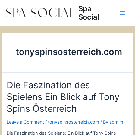
Skip
Spa
to
Social
content
Main
Men
tonyspinsosterreich.com
Die Faszination des
Spielens Ein Blick auf Tony
Spins Österreich
Leave a Comment
/
tonyspinsosterreich.com
/ By
admim
Die Faszination des Spielens: Ein Blick auf Tony Spins