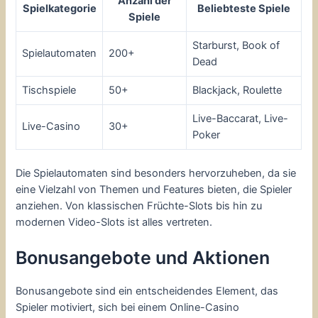
Anzahl der
Spielkategorie
Beliebteste Spiele
Spiele
Starburst, Book of
Spielautomaten
200+
Dead
Tischspiele
50+
Blackjack, Roulette
Live-Baccarat, Live-
Live-Casino
30+
Poker
Die Spielautomaten sind besonders hervorzuheben, da sie
eine Vielzahl von Themen und Features bieten, die Spieler
anziehen. Von klassischen Früchte-Slots bis hin zu
modernen Video-Slots ist alles vertreten.
Bonusangebote und Aktionen
Bonusangebote sind ein entscheidendes Element, das
Spieler motiviert, sich bei einem Online-Casino