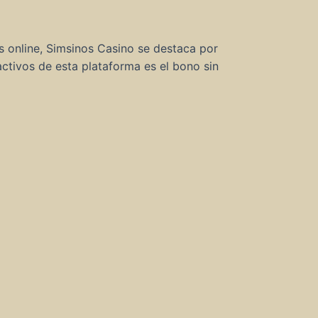
s online, Simsinos Casino se destaca por
activos de esta plataforma es el bono sin