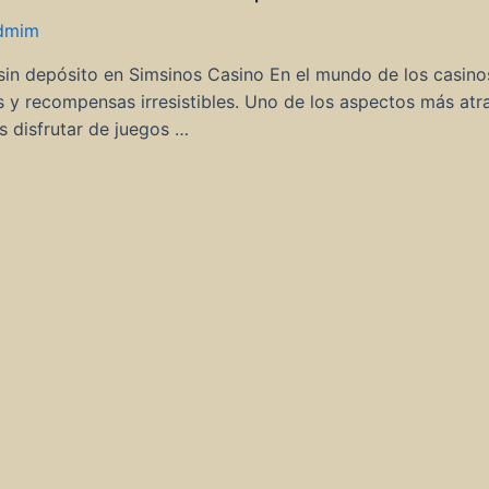
dmim
sin depósito en Simsinos Casino En el mundo de los casino
s y recompensas irresistibles. Uno de los aspectos más atr
s disfrutar de juegos …