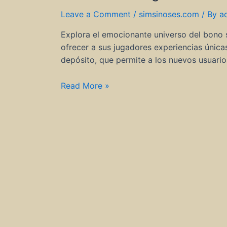
Leave a Comment
/
simsinoses.com
/ By
a
Explora el emocionante universo del bono 
ofrecer a sus jugadores experiencias única
depósito, que permite a los nuevos usuario
Descubre
Read More »
el
regalo
irresistible
del
bono
sin
depósito
en
Simsinos
Casino