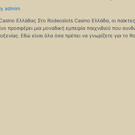
By
admim
 Casino Ελλάδας Στο Rodeoslots Casino Ελλάδα, οι παίκτ
ίνο προσφέρει μια μοναδική εμπειρία παιχνιδιού που συν
λοξενίας. Εδώ είναι όλα όσα πρέπει να γνωρίζετε για το R