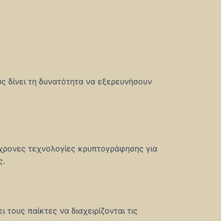
ς δίνει τη δυνατότητα να εξερευνήσουν
ύγχρονες τεχνολογίες κρυπτογράφησης για
ς.
 τους παίκτες να διαχειρίζονται τις