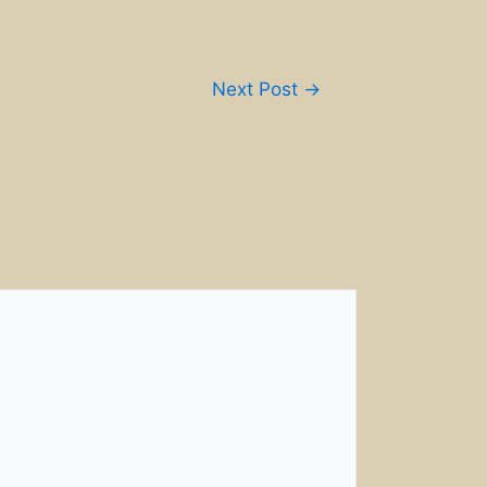
Next Post
→