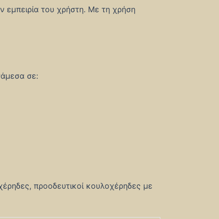
ην εμπειρία του χρήστη. Με τη χρήση
νάμεσα σε:
χέρηδες, προοδευτικοί κουλοχέρηδες με