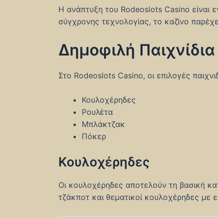
Η ανάπτυξη του Rodeoslots Casino είναι ε
σύγχρονης τεχνολογίας, το καζίνο παρέχει
Δημοφιλή Παιχνίδια
Στο Rodeoslots Casino, οι επιλογές παιχν
Κουλοχέρηδες
Ρουλέτα
Μπλάκτζακ
Πόκερ
Κουλοχέρηδες
Οι κουλοχέρηδες αποτελούν τη βασική κα
τζάκποτ και θεματικοί κουλοχέρηδες με 