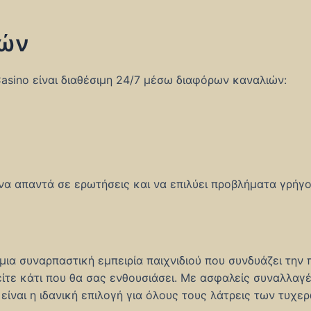
τών
asino είναι διαθέσιμη 24/7 μέσω διαφόρων καναλιών:
να απαντά σε ερωτήσεις και να επιλύει προβλήματα γρήγ
ια συναρπαστική εμπειρία παιχνιδιού που συνδυάζει την πο
ρείτε κάτι που θα σας ενθουσιάσει. Με ασφαλείς συναλλαγ
είναι η ιδανική επιλογή για όλους τους λάτρεις των τυχερ