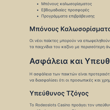
Μπόνους καλωσορίσματος
Εβδομαδιαίες προσφορές
Προγράμματα επιβράβευσης
Μπόνους Καλωσορίσματ
Οι νέοι παίκτες μπορούν να επωφεληθούν
τα παιχνίδια του καζίνο με περισσότερη ά
Ασφάλεια και Υπευ
Η ασφάλεια των παικτών είναι προτεραιότ
να διασφαλίσει ότι οι προσωπικές και χρ
Υπεύθυνος Τζόγος
Το Rodeoslots Casino προάγει τον υπεύθυν