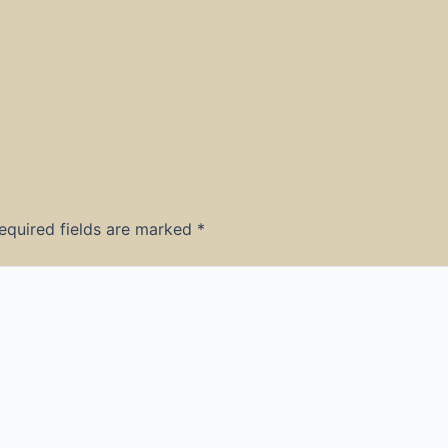
equired fields are marked
*