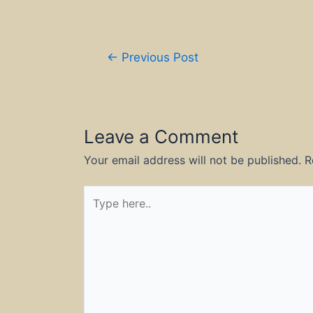
Post
←
Previous Post
navigation
Leave a Comment
Your email address will not be published.
R
Type
here..