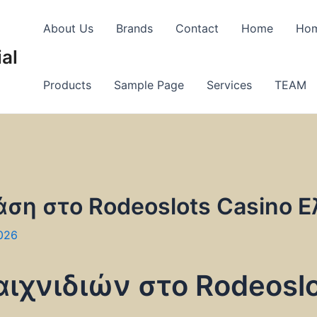
About Us
Brands
Contact
Home
Ho
al
Products
Sample Page
Services
TEAM
άση στο Rodeoslots Casino 
2026
ιχνιδιών στο Rodeoslo