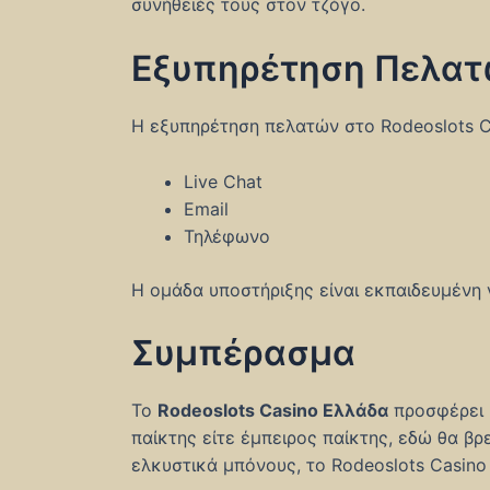
συνήθειές τους στον τζόγο.
Εξυπηρέτηση Πελα
Η εξυπηρέτηση πελατών στο Rodeoslots C
Live Chat
Email
Τηλέφωνο
Η ομάδα υποστήριξης είναι εκπαιδευμένη 
Συμπέρασμα
Το
Rodeoslots Casino Ελλάδα
προσφέρει μ
παίκτης είτε έμπειρος παίκτης, εδώ θα β
ελκυστικά μπόνους, το Rodeoslots Casino 