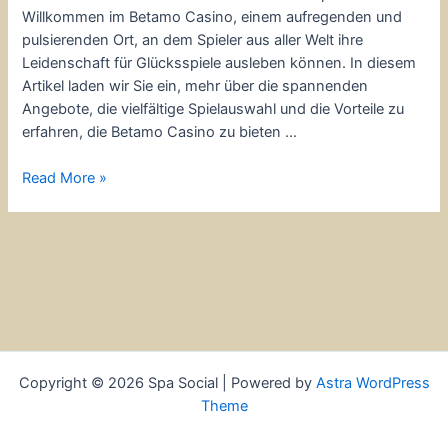
Willkommen im Betamo Casino, einem aufregenden und
pulsierenden Ort, an dem Spieler aus aller Welt ihre
Leidenschaft für Glücksspiele ausleben können. In diesem
Artikel laden wir Sie ein, mehr über die spannenden
Angebote, die vielfältige Spielauswahl und die Vorteile zu
erfahren, die Betamo Casino zu bieten …
Betamo
Read More »
Casino
erweckt
den
Spieltraum
in
funkelndem
Glanz
Copyright © 2026 Spa Social | Powered by
Astra WordPress
Theme