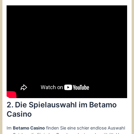
2. Die Spielauswahl im Betamo
Casino
Im
Betamo Casino
finden Sie eine schier endlose Auswahl