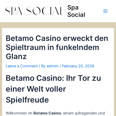
Skip
Spa
to
Social
content
Main
Men
Betamo Casino erweckt den
Spieltraum in funkelndem
Glanz
Leave a Comment
/ By
admim
/
February 20, 2026
Betamo Casino: Ihr Tor zu
einer Welt voller
Spielfreude
Willkommen im
Betamo Casino
, einem aufregenden und