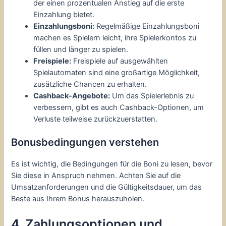
der einen prozentualen Anstieg auf die erste
Einzahlung bietet.
Einzahlungsboni:
Regelmäßige Einzahlungsboni
machen es Spielern leicht, ihre Spielerkontos zu
füllen und länger zu spielen.
Freispiele:
Freispiele auf ausgewählten
Spielautomaten sind eine großartige Möglichkeit,
zusätzliche Chancen zu erhalten.
Cashback-Angebote:
Um das Spielerlebnis zu
verbessern, gibt es auch Cashback-Optionen, um
Verluste teilweise zurückzuerstatten.
Bonusbedingungen verstehen
Es ist wichtig, die Bedingungen für die Boni zu lesen, bevor
Sie diese in Anspruch nehmen. Achten Sie auf die
Umsatzanforderungen und die Gültigkeitsdauer, um das
Beste aus Ihrem Bonus herauszuholen.
4. Zahlungsoptionen und