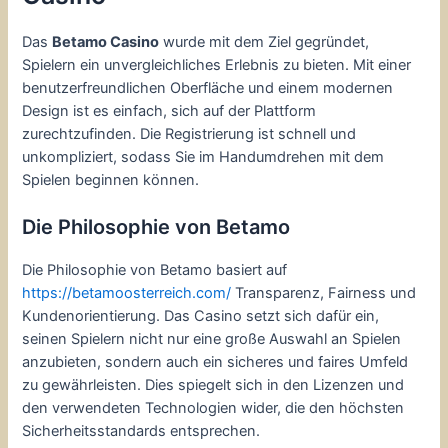
Das
Betamo Casino
wurde mit dem Ziel gegründet,
Spielern ein unvergleichliches Erlebnis zu bieten. Mit einer
benutzerfreundlichen Oberfläche und einem modernen
Design ist es einfach, sich auf der Plattform
zurechtzufinden. Die Registrierung ist schnell und
unkompliziert, sodass Sie im Handumdrehen mit dem
Spielen beginnen können.
Die Philosophie von Betamo
Die Philosophie von Betamo basiert auf
https://betamoosterreich.com/
Transparenz, Fairness und
Kundenorientierung. Das Casino setzt sich dafür ein,
seinen Spielern nicht nur eine große Auswahl an Spielen
anzubieten, sondern auch ein sicheres und faires Umfeld
zu gewährleisten. Dies spiegelt sich in den Lizenzen und
den verwendeten Technologien wider, die den höchsten
Sicherheitsstandards entsprechen.