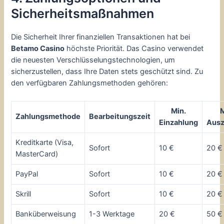
Sicherheitsmaßnahmen
Die Sicherheit Ihrer finanziellen Transaktionen hat bei
Betamo Casino
höchste Priorität. Das Casino verwendet
die neuesten Verschlüsselungstechnologien, um
sicherzustellen, dass Ihre Daten stets geschützt sind. Zu
den verfügbaren Zahlungsmethoden gehören:
Min.
M
Zahlungsmethode
Bearbeitungszeit
Einzahlung
Ausz
Kreditkarte (Visa,
Sofort
10 €
20 €
MasterCard)
PayPal
Sofort
10 €
20 €
Skrill
Sofort
10 €
20 €
Banküberweisung
1-3 Werktage
20 €
50 €