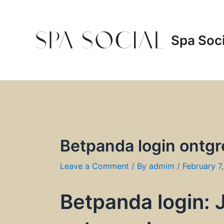
Skip
to
content
Spa Soci
Betpanda login ontg
Leave a Comment
/ By
admim
/
February 7
Betpanda login: