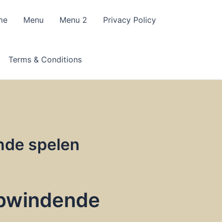
me
Menu
Menu 2
Privacy Policy
Terms & Conditions
nde spelen
opwindende