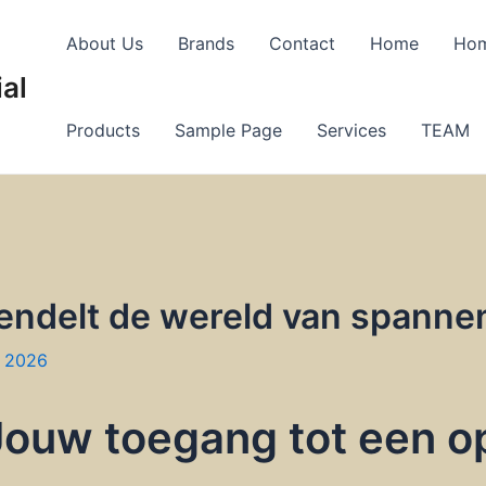
About Us
Brands
Contact
Home
Ho
al
Products
Sample Page
Services
TEAM
rendelt de wereld van spanne
, 2026
 Jouw toegang tot een 