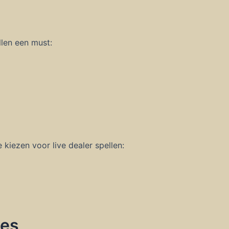
llen een must:
 kiezen voor live dealer spellen:
ies