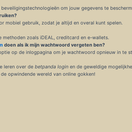
 beveiligingstechnologieën om jouw gegevens te bescherm
ruiken?
r mobiel gebruik, zodat je altijd en overal kunt spelen.
de methoden zoals iDEAL, creditcard en e-wallets.
om
doen als ik mijn wachtwoord vergeten ben?
ptie op de inlogpagina om je wachtwoord opnieuw in te st
te leren over de
betpanda login
en de geweldige mogelijkhed
k de opwindende wereld van online gokken!