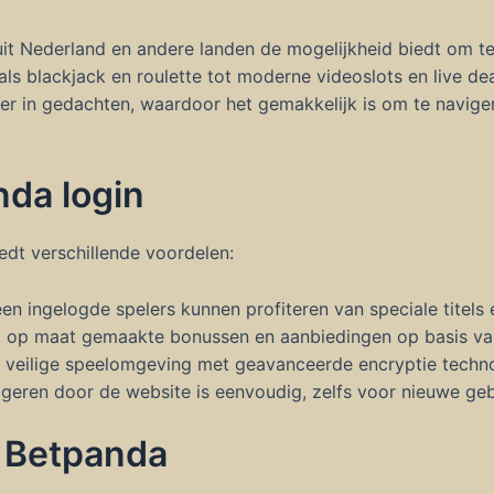
 uit Nederland en andere landen de mogelijkheid biedt om t
oals blackjack en roulette tot moderne videoslots en live de
ler in gedachten, waardoor het gemakkelijk is om te navige
da login
edt verschillende voordelen:
en ingelogde spelers kunnen profiteren van speciale titel
op maat gemaakte bonussen en aanbiedingen op basis va
veilige speelomgeving met geavanceerde encryptie techno
geren door de website is eenvoudig, zelfs voor nieuwe geb
j Betpanda