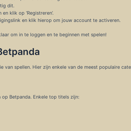
ig dit.
n klik op ‘Registreren’.
igingslink en klik hierop om jouw account te activeren.
laar om in te loggen en te beginnen met spelen!
 Betpanda
 van spellen. Hier zijn enkele van de meest populaire cate
op Betpanda. Enkele top titels zijn: