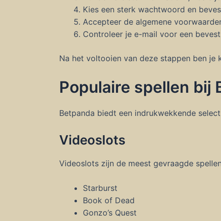
Kies een sterk wachtwoord en bevest
Accepteer de algemene voorwaarden e
Controleer je e-mail voor een bevest
Na het voltooien van deze stappen ben je k
Populaire spellen bij
Betpanda biedt een indrukwekkende selectie
Videoslots
Videoslots zijn de meest gevraagde spellen 
Starburst
Book of Dead
Gonzo’s Quest