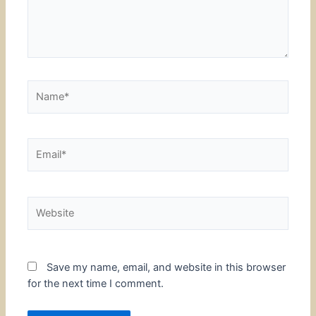
Name*
Email*
Website
Save my name, email, and website in this browser
for the next time I comment.