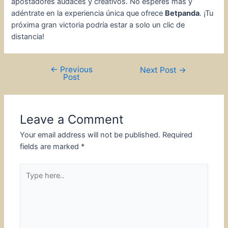
apostadores audaces y creativos. No esperes más y
adéntrate en la experiencia única que ofrece
Betpanda
. ¡Tu
próxima gran victoria podría estar a solo un clic de
distancia!
←
Previous
Post
Next Post
→
Post
navigation
Leave a Comment
Your email address will not be published.
Required
fields are marked
*
Type
here..