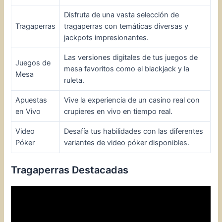
Disfruta de una vasta selección de
Tragaperras
tragaperras con temáticas diversas y
jackpots impresionantes.
Las versiones digitales de tus juegos de
Juegos de
mesa favoritos como el blackjack y la
Mesa
ruleta.
Apuestas
Vive la experiencia de un casino real con
en Vivo
crupieres en vivo en tiempo real.
Video
Desafía tus habilidades con las diferentes
Póker
variantes de video póker disponibles.
Tragaperras Destacadas