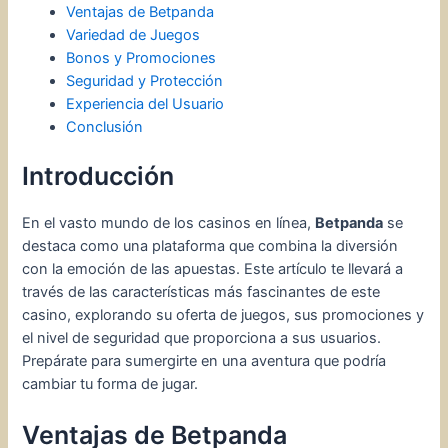
Ventajas de Betpanda
Variedad de Juegos
Bonos y Promociones
Seguridad y Protección
Experiencia del Usuario
Conclusión
Introducción
En el vasto mundo de los casinos en línea,
Betpanda
se
destaca como una plataforma que combina la diversión
con la emoción de las apuestas. Este artículo te llevará a
través de las características más fascinantes de este
casino, explorando su oferta de juegos, sus promociones y
el nivel de seguridad que proporciona a sus usuarios.
Prepárate para sumergirte en una aventura que podría
cambiar tu forma de jugar.
Ventajas de Betpanda