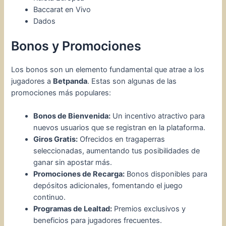
Baccarat en Vivo
Dados
Bonos y Promociones
Los bonos son un elemento fundamental que atrae a los
jugadores a
Betpanda
. Estas son algunas de las
promociones más populares:
Bonos de Bienvenida:
Un incentivo atractivo para
nuevos usuarios que se registran en la plataforma.
Giros Gratis:
Ofrecidos en tragaperras
seleccionadas, aumentando tus posibilidades de
ganar sin apostar más.
Promociones de Recarga:
Bonos disponibles para
depósitos adicionales, fomentando el juego
continuo.
Programas de Lealtad:
Premios exclusivos y
beneficios para jugadores frecuentes.