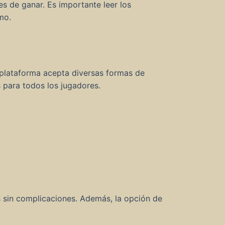
s de ganar. Es importante leer los
mo.
 plataforma acepta diversas formas de
 para todos los jugadores.
s sin complicaciones. Además, la opción de