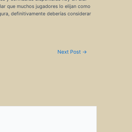
ñar que muchos jugadores lo elijan como
ura, definitivamente deberías considerar
Next Post
→