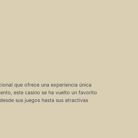
onal que ofrece una experiencia única
nto, este casino se ha vuelto un favorito
 desde sus juegos hasta sus atractivas