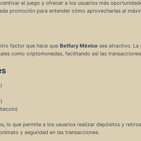
entivar el juego y ofrecer a los usuarios más oportunidade
cada promoción para entender cómo aprovecharlas al máxi
 otro factor que hace que
Betfury México
sea atractivo. La
les como criptomonedas, facilitando así las transacciones
es
)
r)
itecoin)
 lo que permite a los usuarios realizar depósitos y retiro
nimato y seguridad en las transacciones.