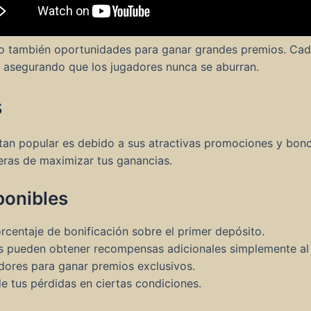
ino también oportunidades para ganar grandes premios. Ca
 asegurando que los jugadores nunca se aburran.
s
tan popular es debido a sus atractivas promociones y bon
ras de maximizar tus ganancias.
ponibles
centaje de bonificación sobre el primer depósito.
 pueden obtener recompensas adicionales simplemente al i
ores para ganar premios exclusivos.
 tus pérdidas en ciertas condiciones.