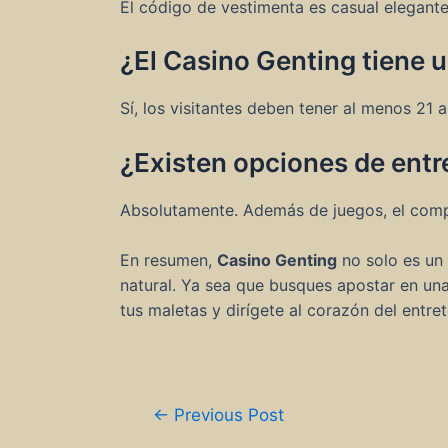
El código de vestimenta es casual elegant
¿El Casino Genting tiene u
Sí, los visitantes deben tener al menos 21 a
¿Existen opciones de entr
Absolutamente. Además de juegos, el comple
En resumen,
Casino Genting
no solo es un 
natural. Ya sea que busques apostar en una
tus maletas y dirígete al corazón del entre
Post
←
Previous Post
navigation