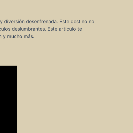
 diversión desenfrenada. Este destino no
ulos deslumbrantes. Este artículo te
ean y mucho más.