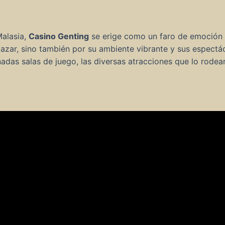
alasia,
Casino Genting
se erige como un faro de emoción y
azar, sino también por su ambiente vibrante y sus espectác
inadas salas de juego, las diversas atracciones que lo rod