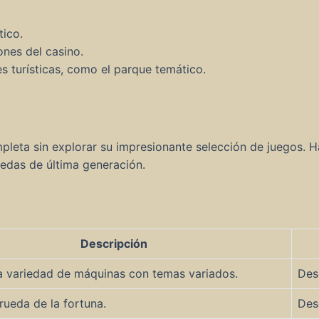
tico.
ones del casino.
s turísticas, como el parque temático.
pleta sin explorar su impresionante selección de juegos. H
edas de última generación.
Descripción
a variedad de máquinas con temas variados.
Des
 rueda de la fortuna.
Des