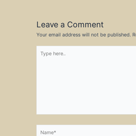
Leave a Comment
Your email address will not be published.
R
Type
here..
Name*