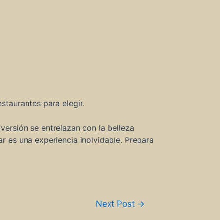
staurantes para elegir.
versión se entrelazan con la belleza
r es una experiencia inolvidable. Prepara
Next Post
→