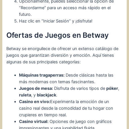
Opcionalmente, puedes seleccionar la opción de
“Recordarme” para un acceso más rápido en el
futuro.
Haz clic en “Iniciar Sesión” y ¡disfruta!
Ofertas de Juegos en Betway
Betway se enorgullece de ofrecer un extenso catálogo de
juegos que garantizan diversión y emoción. Aquí tienes
algunas de sus principales categorías:
Máquinas tragaperras:
Desde clásicas hasta las
más modernas con temas fascinantes.
Juegos de mesa:
Disfruta de varios tipos de
póker
,
ruleta
, y
blackjack
.
Casino en vivo:
Experimenta la emoción de un
casino real desde la comodidad de tu hogar con
crupieres en tiempo real.
Casino virtual:
Opciones de juego con gráficos
impresionantes y una jugabilidad fluida.