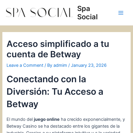
Skip
Spa
to
Social
content
Main
Men
Acceso simplificado a tu
cuenta de Betway
Leave a Comment
/ By
admim
/
January 23, 2026
Conectando con la
Diversión: Tu Acceso a
Betway
El mundo del
juego online
ha crecido exponencialmente, y
Betway Casino se ha destacado entre los gigantes de la