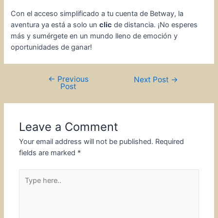
Con el acceso simplificado a tu cuenta de Betway, la
aventura ya está a solo un
clic
de distancia. ¡No esperes
más y sumérgete en un mundo lleno de emoción y
oportunidades de ganar!
←
Previous
Post
Next Post
→
Post
navigation
Leave a Comment
Your email address will not be published.
Required
fields are marked
*
Type
here..