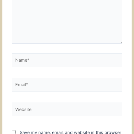
Name*
Email*
Website
Save my name, email, and website in this browser