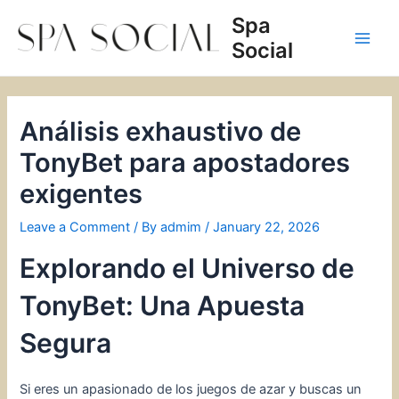
Skip
Spa
to
Social
content
Main
Men
Análisis exhaustivo de
TonyBet para apostadores
exigentes
Leave a Comment
/ By
admim
/
January 22, 2026
Explorando el Universo de
TonyBet: Una Apuesta
Segura
Si eres un apasionado de los juegos de azar y buscas un