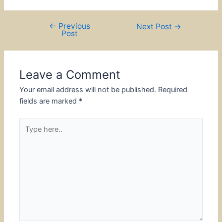
←
Previous
Post
Next Post
→
Post
navigation
Leave a Comment
Your email address will not be published.
Required
fields are marked
*
Type
here..