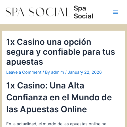
Skip
Spa
to
Social
content
Main
Men
1x Casino una opción
segura y confiable para tus
apuestas
Leave a Comment
/ By
admim
/
January 22, 2026
1x Casino: Una Alta
Confianza en el Mundo de
las Apuestas Online
En la actualidad, el mundo de las apuestas online ha