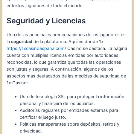
entre los jugadores de todo el mundo.
Seguridad y Licencias
Una de las principales preocupaciones de los jugadores es
la
seguridad
de la plataforma. Aquí es donde 1x
https://1xcasinoespana.com/
Casino se destaca. La página
cuenta con múltiples licencias emitidas por autoridades
reconocidas, lo que garantiza que todas las operaciones
son justas y seguras. A continuación, algunos de los
aspectos más destacados de las medidas de seguridad de
1x Casino:
Uso de tecnología SSL para proteger la información
personal y financiera de los usuarios.
Auditorías regulares por entidades externas para
certificar el juego justo.
Políticas transparentes sobre depósitos, retiros y
privacidad.