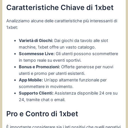
Caratteristiche Chiave di 1xbet
Analizziamo alcune delle caratteristiche più interessanti di
1xbet:
Varietà di Giochi:
Dai giochi da tavolo alle slot
machine, 1xbet offre un vasto catalogo.
Scommesse Live:
Gli utenti possono scommettere
in tempo reale su eventi sportivi.
Bonus e Promozioni:
Offerte generose per nuovi
utenti e promo per utenti esistenti.
App Mobile:
Un’app altamente funzionale per
scommettere in movimento.
Supporto Clienti:
Assistenza disponibile 24 ore su
24, tramite chat o email.
Pro e Contro di 1xbet
È importante considerare sia i lati positivi che quelli negativi