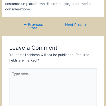
cercando un piattaforma di scommesse, 1xbet merita
considerazione.
←
Previous
Post
Next Post
→
Post
navigation
Leave a Comment
Your email address will not be published.
Required
fields are marked
*
Type
here..