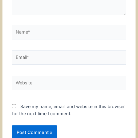
Name*
Email*
Website
Save my name, email, and website in this browser
for the next time I comment.