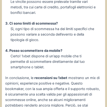
Le vincite possono essere prelevate tramite vari
metodi, tra cui carte di credito, portafogli elettronici e
bonifici bancari.
3. Ci sono limiti di scommessa?
Sì, ogni tipo di scommessa ha dei limiti specifici che
possono variare a seconda dell’evento e della
tipologia di gioco.
4. Posso scommettere da mobile?
Certo! 1xbet dispone di un’app mobile che ti
permette di scommettere direttamente dal tuo
smartphone o tablet.
In conclusione, le
recensioni su 1xbet
mostrano un mix di
opinioni, esperienze positive e negative. Questo
bookmaker, con la sua ampia offerta e il supporto robusto,
è sicuramente una scelta valida per gli appassionati di
scommesse online, anche se alcuni miglioramenti
potrebbero renderlo ancora migliore. Perciò, se stai