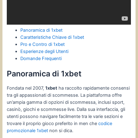
Panoramica di 1xbet
Caratteristiche Chiave di 1xbet
Pro e Contro di 1xbet
Esperienze degli Utenti
Domande Frequenti
Panoramica di 1xbet
Fondata nel 2007,
1xbet
ha raccolto rapidamente consensi
tra gli appassionati di scommesse. La piattaforma offre
un’ampia gamma di opzioni di scommessa, inclusi sport,
casinò, giochi e scommesse live. Dalla sua interfaccia, gli
utenti possono navigare facilmente tra le varie sezioni e
trovare il proprio gioco preferito in men che
codice
promozionale 1xbet
non si dica.