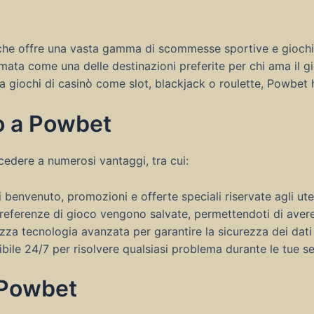
che offre una vasta gamma di scommesse sportive e giochi d
rmata come una delle destinazioni preferite per chi ama il
 a giochi di casinò come slot, blackjack o roulette, Powbet 
o a Powbet
cedere a numerosi vantaggi, tra cui:
benvenuto, promozioni e offerte speciali riservate agli utent
referenze di gioco vengono salvate, permettendoti di avere
zza tecnologia avanzata per garantire la sicurezza dei dati e
ile 24/7 per risolvere qualsiasi problema durante le tue se
 Powbet