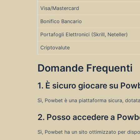
Visa/Mastercard
Bonifico Bancario
Portafogli Elettronici (Skrill, Neteller)
Criptovalute
Domande Frequenti
1. È sicuro giocare su Pow
Sì, Powbet è una piattaforma sicura, dotata 
2. Posso accedere a Powb
Sì, Powbet ha un sito ottimizzato per dispo