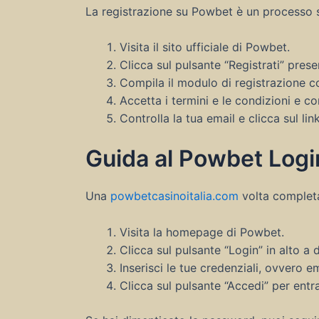
La registrazione su Powbet è un processo s
Visita il sito ufficiale di Powbet.
Clicca sul pulsante “Registrati” prese
Compila il modulo di registrazione c
Accetta i termini e le condizioni e co
Controlla la tua email e clicca sul lin
Guida al Powbet Logi
Una
powbetcasinoitalia.com
volta completat
Visita la homepage di Powbet.
Clicca sul pulsante “Login” in alto a 
Inserisci le tue credenziali, ovvero 
Clicca sul pulsante “Accedi” per entr