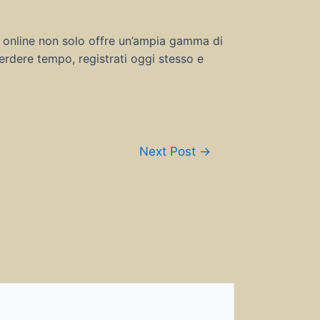
 online non solo offre un’ampia gamma di
erdere tempo, registrati oggi stesso e
Next Post
→