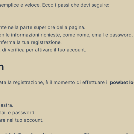
emplice e veloce. Ecco i passi che devi seguire:
nte nella parte superiore della pagina.
on le informazioni richieste, come nome, email e password.
nferma la tua registrazione.
k di verifica per attivare il tuo account.
n
a la registrazione, è il momento di effettuare il
powbet lo
destra.
email e password.
are nel tuo account.