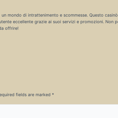
 a un mondo di intrattenimento e scommesse. Questo casinò
tente eccellente grazie ai suoi servizi e promozioni. Non p
a offrire!
equired fields are marked
*