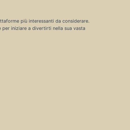
ttaforme più interessanti da considerare.
per iniziare a divertirti nella sua vasta