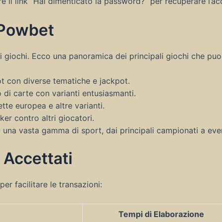
 il link “Hai dimenticato la password?” per recuperare l’acc
 Powbet
 giochi. Ecco una panoramica dei principali giochi che puoi
ot con diverse tematiche e jackpot.
o di carte con varianti entusiasmanti.
tte europea e altre varianti.
er contro altri giocatori.
una vasta gamma di sport, dai principali campionati a even
Accettati
r facilitare le transazioni:
Tempi di Elaborazione