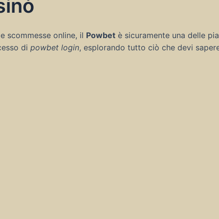
sinò
 e scommesse online, il
Powbet
è sicuramente una delle pia
ocesso di
powbet login
, esplorando tutto ciò che devi sapere 