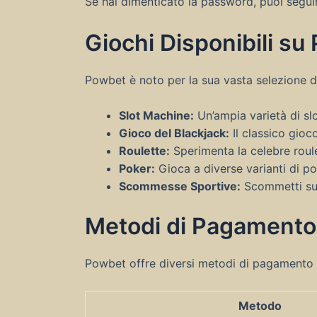
Se hai dimenticato la password, puoi seguire
Giochi Disponibili su
Powbet è noto per la sua vasta selezione di
Slot Machine:
Un’ampia varietà di sl
Gioco del Blackjack:
Il classico gioc
Roulette:
Sperimenta la celebre roule
Poker:
Gioca a diverse varianti di pok
Scommesse Sportive:
Scommetti su 
Metodi di Pagamento 
Powbet offre diversi metodi di pagamento pe
Metodo