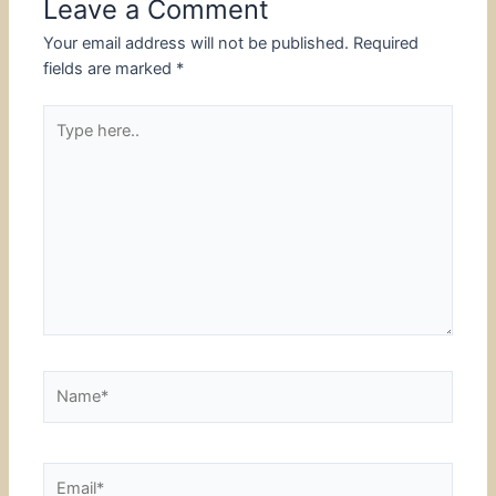
Leave a Comment
Your email address will not be published.
Required
fields are marked
*
Type
here..
Name*
Email*