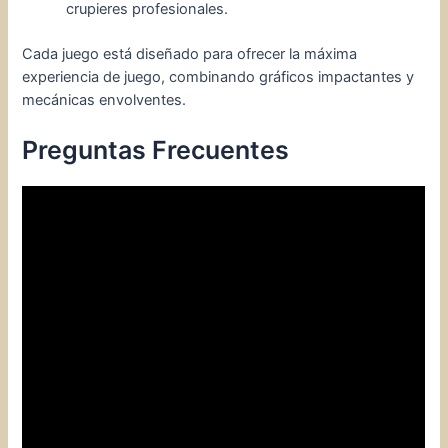
crupieres profesionales.
Cada juego está diseñado para ofrecer la máxima
experiencia de juego, combinando gráficos impactantes y
mecánicas envolventes.
Preguntas Frecuentes