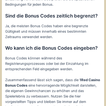
Bedingungen für jeden Bonus.
Sind die Bonus Codes zeitlich begrenzt?
Ja, die meisten Bonus Codes haben eine begrenzte
Gültigkeit und müssen innerhalb eines bestimmten
Zeitraums verwendet werden.
Wo kann ich die Bonus Codes eingeben?
Bonus Codes können während des
Registrierungsprozesses oder bei der Einzahlung im
entsprechenden Feld eingegeben werden.
Zusammenfassend lässt sich sagen, dass die
1Red Casino
Bonus Codes
eine hervorragende Möglichkeit darstellen,
die eigenen Gewinnchancen zu erhöhen und das
Spielerlebnis zu verbessern. Nutzen Sie die hier
vorgestellten Tipps und bleiben Sie immer auf dem