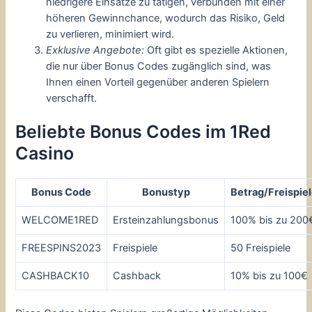
niedrigere Einsätze zu tätigen, verbunden mit einer
höheren Gewinnchance, wodurch das Risiko, Geld
zu verlieren, minimiert wird.
Exklusive Angebote:
Oft gibt es spezielle Aktionen,
die nur über Bonus Codes zugänglich sind, was
Ihnen einen Vorteil gegenüber anderen Spielern
verschafft.
Beliebte Bonus Codes im 1Red
Casino
Bonus Code
Bonustyp
Betrag/Freispie
WELCOME1RED
Ersteinzahlungsbonus
100% bis zu 200
FREESPINS2023
Freispiele
50 Freispiele
CASHBACK10
Cashback
10% bis zu 100€