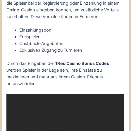
die Spieler bei der Registrierung oder Einzahlung in einem
Online-Casino eingeben können, um zusätzliche Vorteile
zu erhalten. Diese Vorteile können in Form von:
Einzahlungsboni
Freispielen
Cashback-Angeboten
Exklusiven Zugang zu Turnieren
Durch das Eingeben der
1Red Casino Bonus Codes
werden Spieler in der Lage sein, ihre Einsätze zu
maximieren und mehr aus ihrem Casino-Erlebnis
herauszuholen.