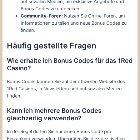
auf sozialen Medien, um exklusive Angebote und
Bonus Codes zu entdecken.
Community-Foren:
Nutzen Sie Online-Foren, um
Informationen zu teilen und neue Bonus Codes zu
finden.
Häufig gestellte Fragen
Wie erhalte ich Bonus Codes für das 1Red
Casino?
Bonus Codes können Sie auf der offiziellen Website des
1Red Casinos, in Newslettern und auf sozialen Medien
finden.
Kann ich mehrere Bonus Codes
gleichzeitig verwenden?
In der Regel dürfen Sie nur einen Bonus Code pro
Einzahlung verwenden. Überprüfen Sie die spezifischen