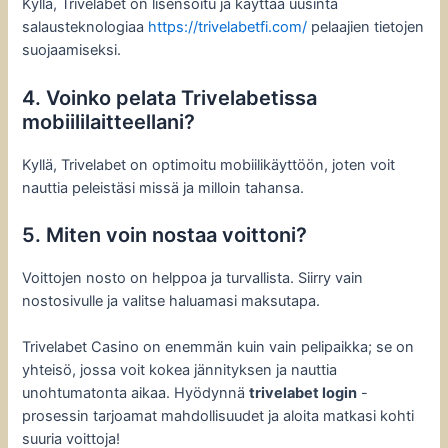
Kyllä, Trivelabet on lisensoitu ja käyttää uusinta
salausteknologiaa
https://trivelabetfi.com/
pelaajien tietojen
suojaamiseksi.
4. Voinko pelata Trivelabetissa
mobiililaitteellani?
Kyllä, Trivelabet on optimoitu mobiilikäyttöön, joten voit
nauttia peleistäsi missä ja milloin tahansa.
5. Miten voin nostaa voittoni?
Voittojen nosto on helppoa ja turvallista. Siirry vain
nostosivulle ja valitse haluamasi maksutapa.
Trivelabet Casino on enemmän kuin vain pelipaikka; se on
yhteisö, jossa voit kokea jännityksen ja nauttia
unohtumatonta aikaa. Hyödynnä
trivelabet login
-
prosessin tarjoamat mahdollisuudet ja aloita matkasi kohti
suuria voittoja!