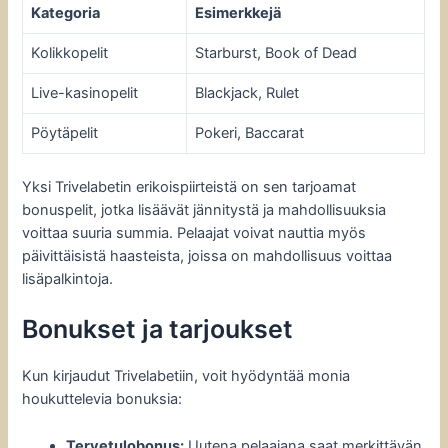
Kategoria
Esimerkkejä
Kolikkopelit
Starburst, Book of Dead
Live-kasinopelit
Blackjack, Rulet
Pöytäpelit
Pokeri, Baccarat
Yksi Trivelabetin erikoispiirteistä on sen tarjoamat
bonuspelit, jotka lisäävät jännitystä ja mahdollisuuksia
voittaa suuria summia. Pelaajat voivat nauttia myös
päivittäisistä haasteista, joissa on mahdollisuus voittaa
lisäpalkintoja.
Bonukset ja tarjoukset
Kun kirjaudut Trivelabetiin, voit hyödyntää monia
houkuttelevia bonuksia:
Tervetulobonus:
Uutena pelaajana saat merkittävän