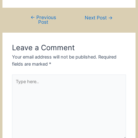
←
Previous
Post
Next Post
→
Post
navigation
Leave a Comment
Your email address will not be published.
Required
fields are marked
*
Type
here..