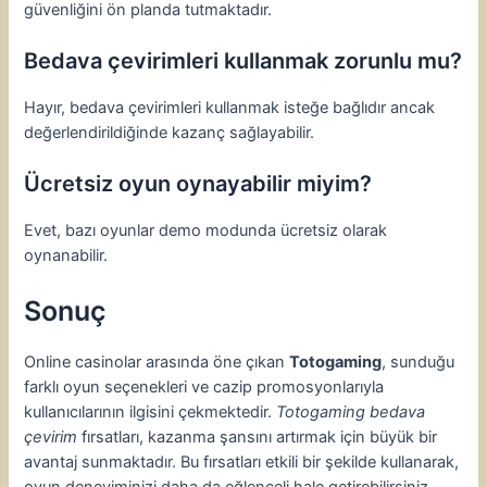
güvenliğini ön planda tutmaktadır.
Bedava çevirimleri kullanmak zorunlu mu?
Hayır, bedava çevirimleri kullanmak isteğe bağlıdır ancak
değerlendirildiğinde kazanç sağlayabilir.
Ücretsiz oyun oynayabilir miyim?
Evet, bazı oyunlar demo modunda ücretsiz olarak
oynanabilir.
Sonuç
Online casinolar arasında öne çıkan
Totogaming
, sunduğu
farklı oyun seçenekleri ve cazip promosyonlarıyla
kullanıcılarının ilgisini çekmektedir.
Totogaming bedava
çevirim
fırsatları, kazanma şansını artırmak için büyük bir
avantaj sunmaktadır. Bu fırsatları etkili bir şekilde kullanarak,
oyun deneyiminizi daha da eğlenceli hale getirebilirsiniz.