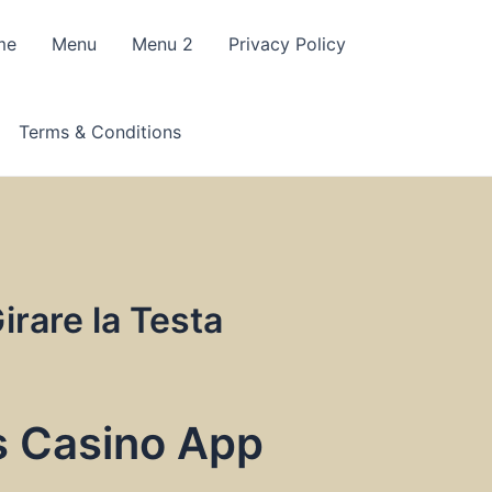
me
Menu
Menu 2
Privacy Policy
Terms & Conditions
irare la Testa
ts Casino App