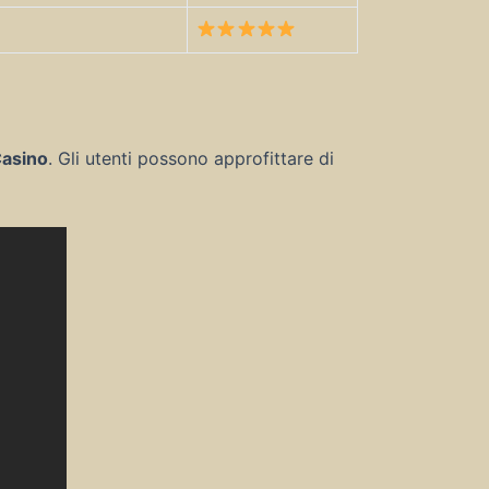
Casino
. Gli utenti possono approfittare di