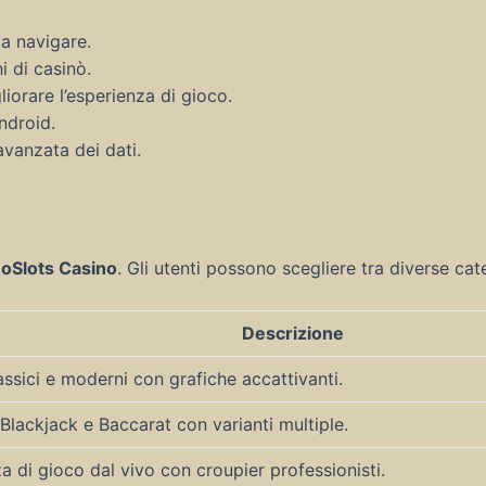
da navigare.
 di casinò.
iorare l’esperienza di gioco.
ndroid.
avanzata dei dati.
oSlots Casino
. Gli utenti possono scegliere tra diverse cat
Descrizione
assici e moderni con grafiche accattivanti.
 Blackjack e Baccarat con varianti multiple.
a di gioco dal vivo con croupier professionisti.