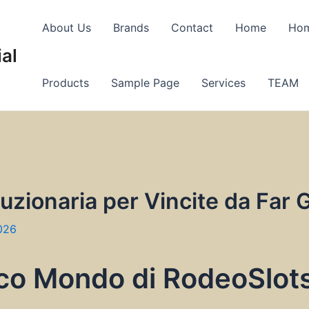
About Us
Brands
Contact
Home
Ho
al
Products
Sample Page
Services
TEAM
zionaria per Vincite da Far G
026
tico Mondo di RodeoSlo