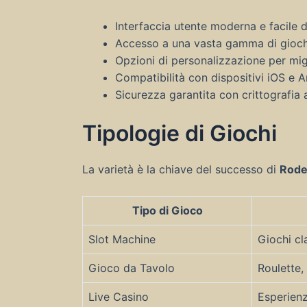
Interfaccia utente moderna e facile 
Accesso a una vasta gamma di giochi
Opzioni di personalizzazione per migl
Compatibilità con dispositivi iOS e A
Sicurezza garantita con crittografia 
Tipologie di Giochi
La varietà è la chiave del successo di
Rode
Tipo di Gioco
Slot Machine
Giochi cl
Gioco da Tavolo
Roulette,
Live Casino
Esperienz