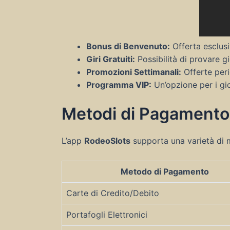
Bonus di Benvenuto:
Offerta esclusiv
Giri Gratuiti:
Possibilità di provare g
Promozioni Settimanali:
Offerte peri
Programma VIP:
Un’opzione per i gio
Metodi di Pagamento
L’app
RodeoSlots
supporta una varietà di m
Metodo di Pagamento
Carte di Credito/Debito
Portafogli Elettronici