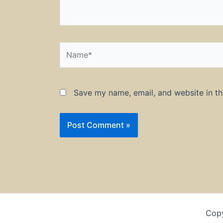
Name*
Save my name, email, and website in th
Copy