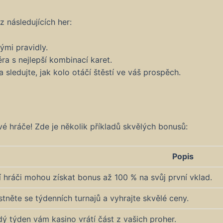
z následujících her:
ými pravidly.
ra s nejlepší kombinací karet.
a sledujte, jak kolo otáčí štěstí ve váš prospěch.
 hráče! Zde je několik příkladů skvělých bonusů:
Popis
 hráči mohou získat bonus až 100 % na svůj první vklad.
tněte se týdenních turnajů a vyhrajte skvělé ceny.
ý týden vám kasino vrátí část z vašich proher.