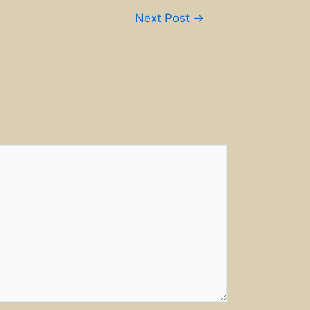
Next Post
→