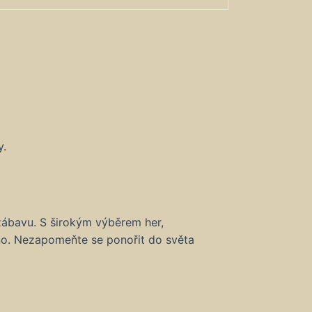
y.
 zábavu. S širokým výběrem her,
ino. Nezapomeňte se ponořit do světa