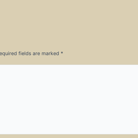
equired fields are marked
*