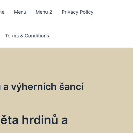
me
Menu
Menu 2
Privacy Policy
Terms & Conditions
 a výherních šancí
ěta hrdinů a