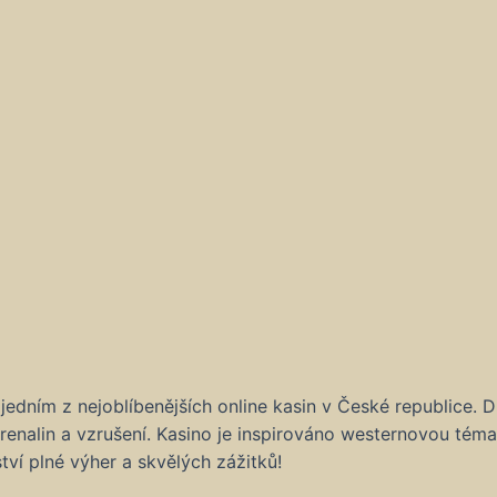
 jedním z nejoblíbenějších online kasin v České republice. 
 adrenalin a vzrušení. Kasino je inspirováno westernovou té
tví plné výher a skvělých zážitků!