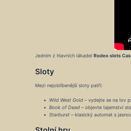
Jedním z hlavních lákadel
Rodeo slots Cas
Sloty
Mezi nejoblíbenější sloty patří:
Wild West Gold
– vydejte se na lov 
Book of Dead
– objevte tajemství s
Starburst
– klasický automat s jasnou
Stolní hry