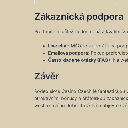
Zákaznická podpora
Pro hráče je důležitá dostupná a kvalitní 
Live chat:
Můžete se obrátit na podp
Emailová podpora:
Pokud preferujete
Často kladené otázky (FAQ):
Na web
Závěr
Rodeo slots Casino Czech je fantastickou v
atraktivními bonusy a přátelskou zákaznic
westernového dobrodružství a objevte své š