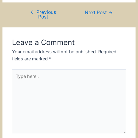
←
Previous
Post
Next Post
→
Post
navigation
Leave a Comment
Your email address will not be published.
Required
fields are marked
*
Type
here..