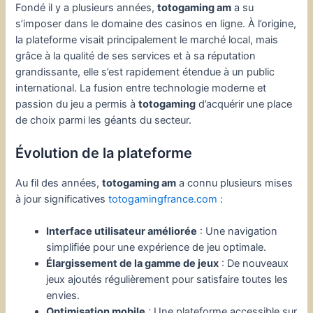
Fondé il y a plusieurs années,
totogaming am
a su
s’imposer dans le domaine des casinos en ligne. À l’origine,
la plateforme visait principalement le marché local, mais
grâce à la qualité de ses services et à sa réputation
grandissante, elle s’est rapidement étendue à un public
international. La fusion entre technologie moderne et
passion du jeu a permis à
totogaming
d’acquérir une place
de choix parmi les géants du secteur.
Évolution de la plateforme
Au fil des années,
totogaming am
a connu plusieurs mises
à jour significatives
totogamingfrance.com
:
Interface utilisateur améliorée
: Une navigation
simplifiée pour une expérience de jeu optimale.
Élargissement de la gamme de jeux
: De nouveaux
jeux ajoutés régulièrement pour satisfaire toutes les
envies.
Optimisation mobile
: Une plateforme accessible sur