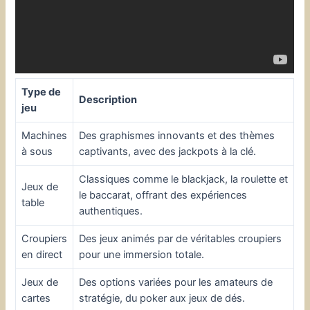
Type de
Description
jeu
Machines
Des graphismes innovants et des thèmes
à sous
captivants, avec des jackpots à la clé.
Classiques comme le blackjack, la roulette et
Jeux de
le baccarat, offrant des expériences
table
authentiques.
Croupiers
Des jeux animés par de véritables croupiers
en direct
pour une immersion totale.
Jeux de
Des options variées pour les amateurs de
cartes
stratégie, du poker aux jeux de dés.