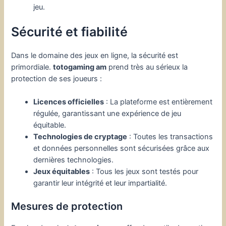
jeu.
Sécurité et fiabilité
Dans le domaine des jeux en ligne, la sécurité est
primordiale.
totogaming am
prend très au sérieux la
protection de ses joueurs :
Licences officielles
: La plateforme est entièrement
régulée, garantissant une expérience de jeu
équitable.
Technologies de cryptage
: Toutes les transactions
et données personnelles sont sécurisées grâce aux
dernières technologies.
Jeux équitables
: Tous les jeux sont testés pour
garantir leur intégrité et leur impartialité.
Mesures de protection