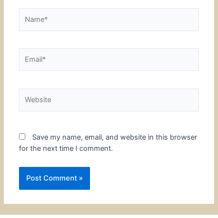
Name*
Email*
Website
Save my name, email, and website in this browser
for the next time I comment.