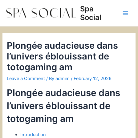
Skip
Spa
to
Social
content
Main
Men
Plongée audacieuse dans
l’univers éblouissant de
totogaming am
Leave a Comment
/ By
admim
/
February 12, 2026
Plongée audacieuse dans
l’univers éblouissant de
totogaming am
Introduction