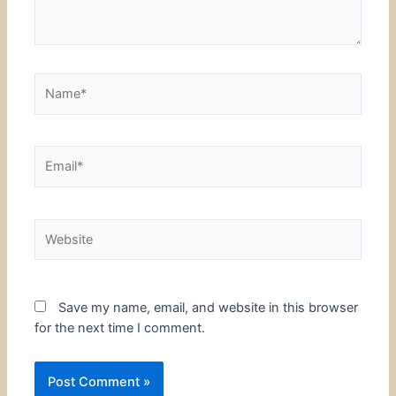
Name*
Email*
Website
Save my name, email, and website in this browser
for the next time I comment.