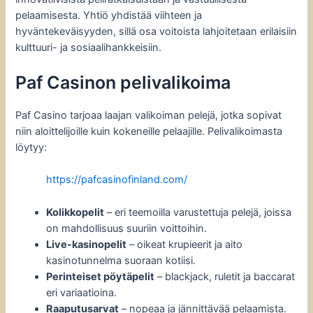
pelaamisesta. Yhtiö yhdistää viihteen ja
hyväntekeväisyyden, sillä osa voitoista lahjoitetaan erilaisiin
kulttuuri- ja sosiaalihankkeisiin.
Paf Casinon pelivalikoima
Paf Casino tarjoaa laajan valikoiman pelejä, jotka sopivat
niin aloittelijoille kuin kokeneille pelaajille. Pelivalikoimasta
löytyy:
https://pafcasinofinland.com/
Kolikkopelit
– eri teemoilla varustettuja pelejä, joissa
on mahdollisuus suuriin voittoihin.
Live-kasinopelit
– oikeat krupieerit ja aito
kasinotunnelma suoraan kotiisi.
Perinteiset pöytäpelit
– blackjack, ruletit ja baccarat
eri variaatioina.
Raaputusarvat
– nopeaa ja jännittävää pelaamista.