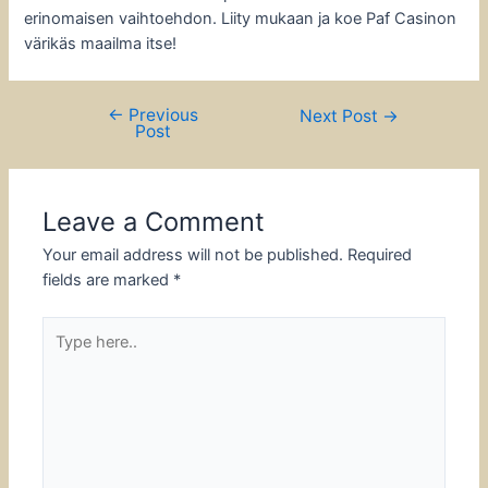
erinomaisen vaihtoehdon. Liity mukaan ja koe Paf Casinon
värikäs maailma itse!
←
Previous
Post
Next Post
→
Post
navigation
Leave a Comment
Your email address will not be published.
Required
fields are marked
*
Type
here..