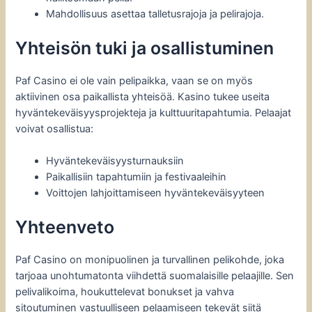
Mahdollisuus asettaa talletusrajoja ja pelirajoja.
Yhteisön tuki ja osallistuminen
Paf Casino ei ole vain pelipaikka, vaan se on myös
aktiivinen osa paikallista yhteisöä. Kasino tukee useita
hyväntekeväisyysprojekteja ja kulttuuritapahtumia. Pelaajat
voivat osallistua:
Hyväntekeväisyysturnauksiin
Paikallisiin tapahtumiin ja festivaaleihin
Voittojen lahjoittamiseen hyväntekeväisyyteen
Yhteenveto
Paf Casino on monipuolinen ja turvallinen pelikohde, joka
tarjoaa unohtumatonta viihdettä suomalaisille pelaajille. Sen
pelivalikoima, houkuttelevat bonukset ja vahva
sitoutuminen vastuulliseen pelaamiseen tekevät siitä