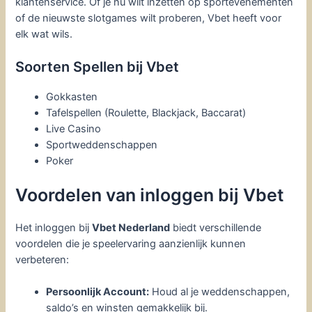
klantenservice. Of je nu wilt inzetten op sportevenementen
of de nieuwste slotgames wilt proberen, Vbet heeft voor
elk wat wils.
Soorten Spellen bij Vbet
Gokkasten
Tafelspellen (Roulette, Blackjack, Baccarat)
Live Casino
Sportweddenschappen
Poker
Voordelen van inloggen bij Vbet
Het inloggen bij
Vbet Nederland
biedt verschillende
voordelen die je speelervaring aanzienlijk kunnen
verbeteren:
Persoonlijk Account:
Houd al je weddenschappen,
saldo’s en winsten gemakkelijk bij.