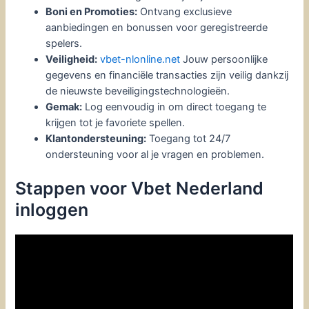
Boni en Promoties:
Ontvang exclusieve
aanbiedingen en bonussen voor geregistreerde
spelers.
Veiligheid:
vbet-nlonline.net
Jouw persoonlijke
gegevens en financiële transacties zijn veilig dankzij
de nieuwste beveiligingstechnologieën.
Gemak:
Log eenvoudig in om direct toegang te
krijgen tot je favoriete spellen.
Klantondersteuning:
Toegang tot 24/7
ondersteuning voor al je vragen en problemen.
Stappen voor Vbet Nederland
inloggen