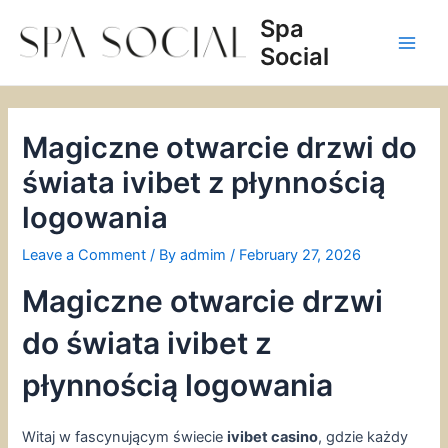
Skip
Spa
to
Social
content
Main
Men
Magiczne otwarcie drzwi do
świata ivibet z płynnością
logowania
Leave a Comment
/ By
admim
/
February 27, 2026
Magiczne otwarcie drzwi
do świata ivibet z
płynnością logowania
Witaj w fascynującym świecie
ivibet casino
, gdzie każdy