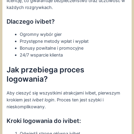
licencję, co gwarantuje bezpieczeństwo oraz uczciwość w
każdych rozgrywkach.
Dlaczego ivibet?
Ogromny wybór gier
Przystępne metody wpłat i wypłat
Bonusy powitalne i promocyjne
24/7 wsparcie klienta
Jak przebiega proces
logowania?
Aby cieszyć się wszystkimi atrakcjami ivibet, pierwszym
krokiem jest
ivibet login
. Proces ten jest szybki i
nieskomplikowany.
Kroki logowania do ivibet:
Odwiedź stronę główną ivibet.