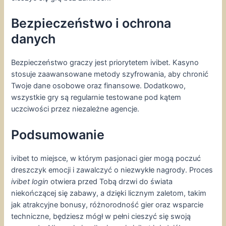
Bezpieczeństwo i ochrona
danych
Bezpieczeństwo graczy jest priorytetem ivibet. Kasyno
stosuje zaawansowane metody szyfrowania, aby chronić
Twoje dane osobowe oraz finansowe. Dodatkowo,
wszystkie gry są regularnie testowane pod kątem
uczciwości przez niezależne agencje.
Podsumowanie
ivibet to miejsce, w którym pasjonaci gier mogą poczuć
dreszczyk emocji i zawalczyć o niezwykłe nagrody. Proces
ivibet login
otwiera przed Tobą drzwi do świata
niekończącej się zabawy, a dzięki licznym zaletom, takim
jak atrakcyjne bonusy, różnorodność gier oraz wsparcie
techniczne, będziesz mógł w pełni cieszyć się swoją