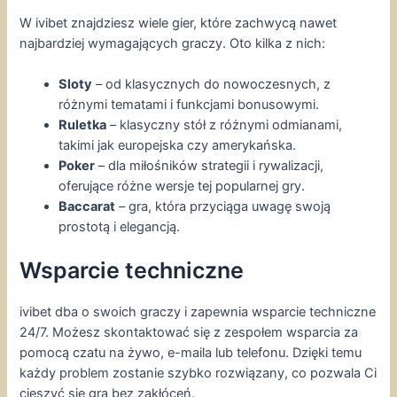
W ivibet znajdziesz wiele gier, które zachwycą nawet
najbardziej wymagających graczy. Oto kilka z nich:
Sloty
– od klasycznych do nowoczesnych, z
różnymi tematami i funkcjami bonusowymi.
Ruletka
– klasyczny stół z różnymi odmianami,
takimi jak europejska czy amerykańska.
Poker
– dla miłośników strategii i rywalizacji,
oferujące różne wersje tej popularnej gry.
Baccarat
– gra, która przyciąga uwagę swoją
prostotą i elegancją.
Wsparcie techniczne
ivibet dba o swoich graczy i zapewnia wsparcie techniczne
24/7. Możesz skontaktować się z zespołem wsparcia za
pomocą czatu na żywo, e-maila lub telefonu. Dzięki temu
każdy problem zostanie szybko rozwiązany, co pozwala Ci
cieszyć się grą bez zakłóceń.