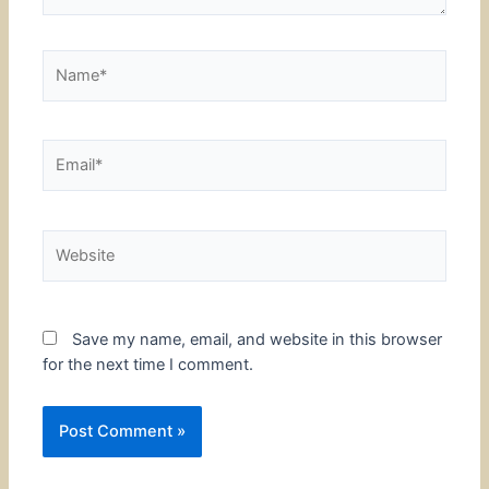
Name*
Email*
Website
Save my name, email, and website in this browser
for the next time I comment.