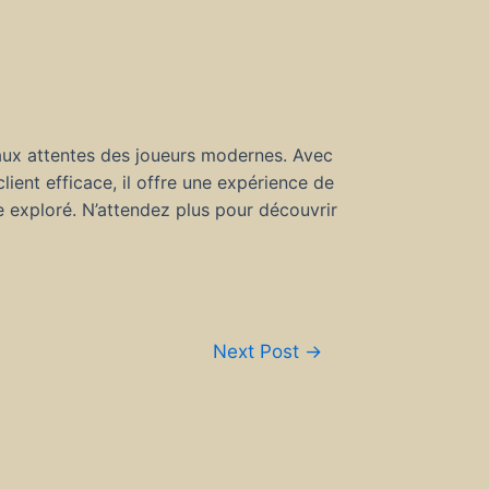
ux attentes des joueurs modernes. Avec
ient efficace, il offre une expérience de
e exploré. N’attendez plus pour découvrir
Next Post
→