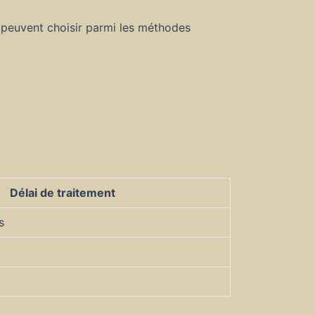
s peuvent choisir parmi les méthodes
Délai de traitement
s