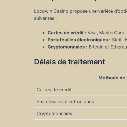
Locowin Casino propose une variété d’optio
suivantes :
Cartes de crédit :
Visa, MasterCard.
Portefeuilles électroniques :
Skrill, 
Cryptomonnaies :
Bitcoin et Ethere
Délais de traitement
Méthode de 
Cartes de crédit
Portefeuilles électroniques
Cryptomonnaies