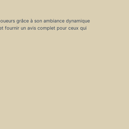
es joueurs grâce à son ambiance dynamique
 et fournir un avis complet pour ceux qui