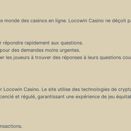
s le monde des casinos en ligne. Locowin Casino ne déçoit p
r répondre rapidement aux questions.
 pour des demandes moins urgentes.
r les joueurs à trouver des réponses à leurs questions cou
our Locowin Casino. Le site utilise des technologies de cry
licencié et régulé, garantissant une expérience de jeu équita
ansactions.