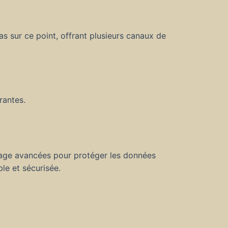
as sur ce point, offrant plusieurs canaux de
rantes.
ptage avancées pour protéger les données
ble et sécurisée.