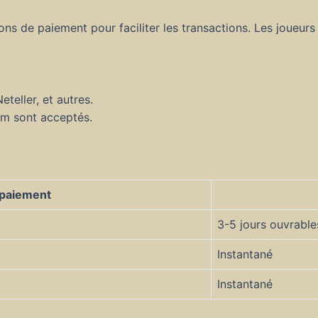
ns de paiement pour faciliter les transactions. Les joueur
Neteller, et autres.
um sont acceptés.
paiement
3-5 jours ouvrable
Instantané
Instantané