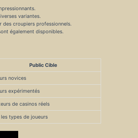
mpressionnants.
iverses variantes.
r des croupiers professionnels.
 sont également disponibles.
Public Cible
urs novices
urs expérimentés
eurs de casinos réels
 les types de joueurs