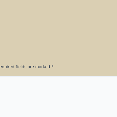
equired fields are marked
*