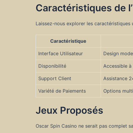
Caractéristiques de 
Laissez-nous explorer les caractéristiques 
Caractéristique
Interface Utilisateur
Design modern
Disponibilité
Accessible à 
Support Client
Assistance 24
Variété de Paiements
Options multi
Jeux Proposés
Oscar Spin Casino ne serait pas complet sa