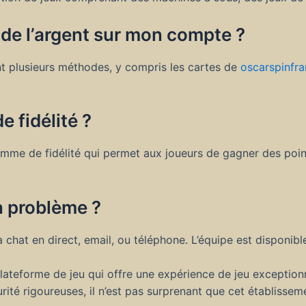
de l’argent sur mon compte ?
nt plusieurs méthodes, y compris les cartes de
oscarspinfr
e fidélité ?
mme de fidélité qui permet aux joueurs de gagner des poin
un problème ?
 chat en direct, email, ou téléphone. L’équipe est disponibl
ateforme de jeu qui offre une expérience de jeu exceptionne
rité rigoureuses, il n’est pas surprenant que cet établisse