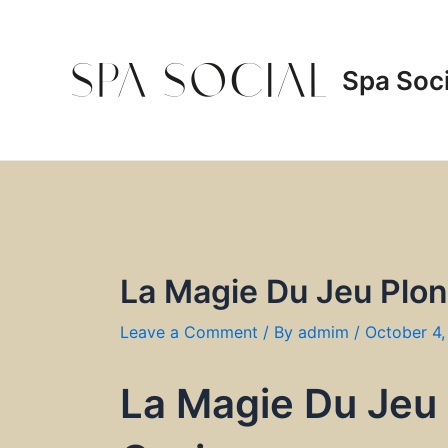
Skip
to
content
Spa Soci
La Magie Du Jeu Plon
Leave a Comment
/ By
admim
/
October 4
La Magie Du Jeu 