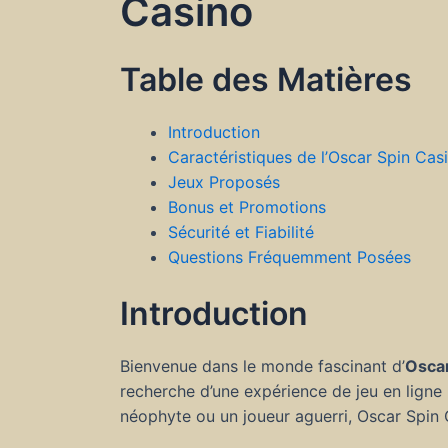
Casino
Table des Matières
Introduction
Caractéristiques de l’Oscar Spin Cas
Jeux Proposés
Bonus et Promotions
Sécurité et Fiabilité
Questions Fréquemment Posées
Introduction
Bienvenue dans le monde fascinant d’
Oscar
recherche d’une expérience de jeu en ligne
néophyte ou un joueur aguerri, Oscar Spin C