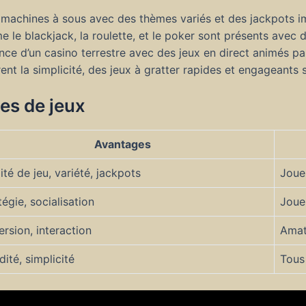
machines à sous avec des thèmes variés et des jackpots i
le blackjack, la roulette, et le poker sont présents avec d
nce d’un casino terrestre avec des jeux en direct animés pa
ent la simplicité, des jeux à gratter rapides et engageants
es de jeux
Avantages
lité de jeu, variété, jackpots
Joue
tégie, socialisation
Joue
rsion, interaction
Amat
dité, simplicité
Tous