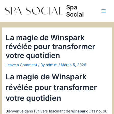
Skip
Spa
to
Social
content
Main
Men
La magie de Winspark
révélée pour transformer
votre quotidien
Leave a Comment
/ By
admim
/
March 5, 2026
La magie de Winspark
révélée pour transformer
votre quotidien
Bienvenue dans l’univers fascinant de
winspark
Casino, où