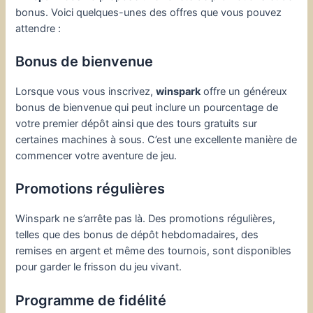
bonus. Voici quelques-unes des offres que vous pouvez
attendre :
Bonus de bienvenue
Lorsque vous vous inscrivez,
winspark
offre un généreux
bonus de bienvenue qui peut inclure un pourcentage de
votre premier dépôt ainsi que des tours gratuits sur
certaines machines à sous. C’est une excellente manière de
commencer votre aventure de jeu.
Promotions régulières
Winspark ne s’arrête pas là. Des promotions régulières,
telles que des bonus de dépôt hebdomadaires, des
remises en argent et même des tournois, sont disponibles
pour garder le frisson du jeu vivant.
Programme de fidélité