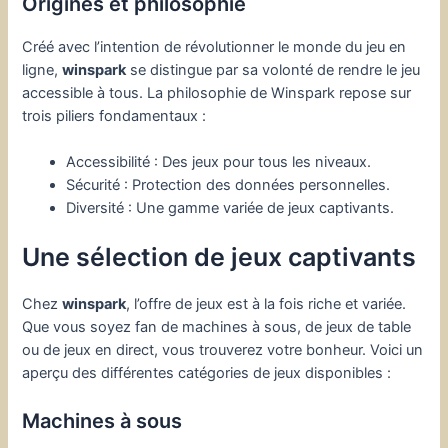
Origines et philosophie
Créé avec l’intention de révolutionner le monde du jeu en
ligne,
winspark
se distingue par sa volonté de rendre le jeu
accessible à tous. La philosophie de Winspark repose sur
trois piliers fondamentaux :
Accessibilité : Des jeux pour tous les niveaux.
Sécurité : Protection des données personnelles.
Diversité : Une gamme variée de jeux captivants.
Une sélection de jeux captivants
Chez
winspark
, l’offre de jeux est à la fois riche et variée.
Que vous soyez fan de machines à sous, de jeux de table
ou de jeux en direct, vous trouverez votre bonheur. Voici un
aperçu des différentes catégories de jeux disponibles :
Machines à sous