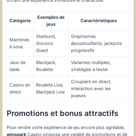
offrant une expérience immersive et interactive.
Exemples de
Catégorie
Caractéristiques
jeux
Starburst,
Graphismes
Machines
Gonzo’s
époustouflants, jackpots
à sous
Quest
progressifs
Jeux de
Blackjack,
Variantes multiples,
table
Roulette
stratégies à tester
Croupiers en direct,
Casino en
Roulette Live,
interaction avec les
direct
Blackjack Live
joueurs
Promotions et bonus attractifs
Pour rendre votre expérience de jeu encore plus agréable,
winspark
Casino propose une variété de promotions et de