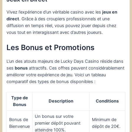
Vivez l’expérience d’un véritable casino avec les
jeux en
direct
. Grâce à des croupiers professionnels et une
diffusion en temps réel, vous pouvez jouer depuis chez
vous tout en interagissant avec d’autres joueurs.
Les Bonus et Promotions
L’un des atouts majeurs de Lucky Days Casino réside dans
ses
bonus
attractifs. Ces offres peuvent considérablement
améliorer votre expérience de jeu. Voici un tableau
comparatif des types de bonus disponibles :
Type de
Description
Conditions
Bonus
Un bonus sur votre
Bonus de
Minimum de
premier dépôt pouvant
Bienvenue
dépôt de 20€.
atteindre 100%.