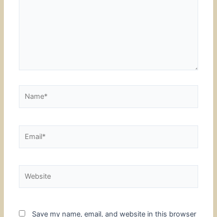
Name*
Email*
Website
Save my name, email, and website in this browser