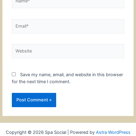
Email*
Website
Save my name, email, and website in this browser
for the next time I comment.
Copyright © 2026 Spa Social | Powered by
Astra WordPress