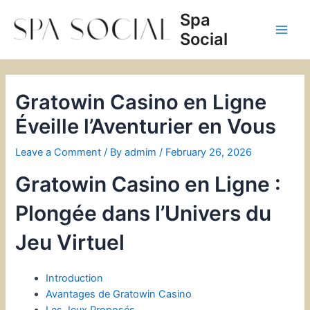
Skip
Spa
to
Social
content
Main
Men
Gratowin Casino en Ligne
Éveille l’Aventurier en Vous
Leave a Comment
/ By
admim
/
February 26, 2026
Gratowin Casino en Ligne :
Plongée dans l’Univers du
Jeu Virtuel
Introduction
Avantages de Gratowin Casino