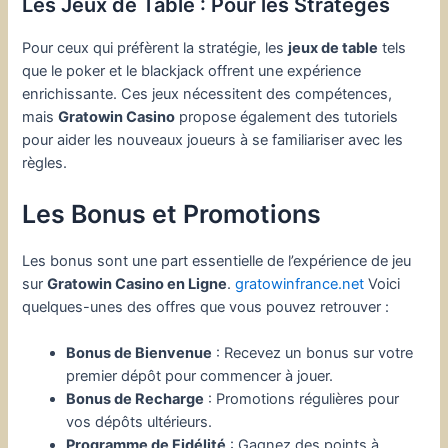
Les Jeux de Table : Pour les Stratèges
Pour ceux qui préfèrent la stratégie, les
jeux de table
tels
que le poker et le blackjack offrent une expérience
enrichissante. Ces jeux nécessitent des compétences,
mais
Gratowin Casino
propose également des tutoriels
pour aider les nouveaux joueurs à se familiariser avec les
règles.
Les Bonus et Promotions
Les bonus sont une part essentielle de l’expérience de jeu
sur
Gratowin Casino en Ligne
.
gratowinfrance.net
Voici
quelques-unes des offres que vous pouvez retrouver :
Bonus de Bienvenue
: Recevez un bonus sur votre
premier dépôt pour commencer à jouer.
Bonus de Recharge
: Promotions régulières pour
vos dépôts ultérieurs.
Programme de Fidélité
: Gagnez des points à