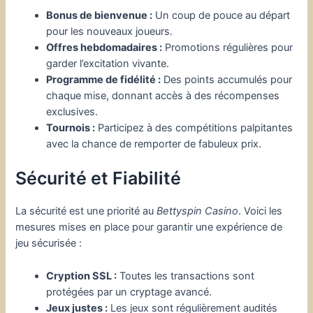
Bonus de bienvenue :
Un coup de pouce au départ
pour les nouveaux joueurs.
Offres hebdomadaires :
Promotions régulières pour
garder l’excitation vivante.
Programme de fidélité :
Des points accumulés pour
chaque mise, donnant accès à des récompenses
exclusives.
Tournois :
Participez à des compétitions palpitantes
avec la chance de remporter de fabuleux prix.
Sécurité et Fiabilité
La sécurité est une priorité au
Bettyspin Casino
. Voici les
mesures mises en place pour garantir une expérience de
jeu sécurisée :
Cryption SSL :
Toutes les transactions sont
protégées par un cryptage avancé.
Jeux justes :
Les jeux sont régulièrement audités