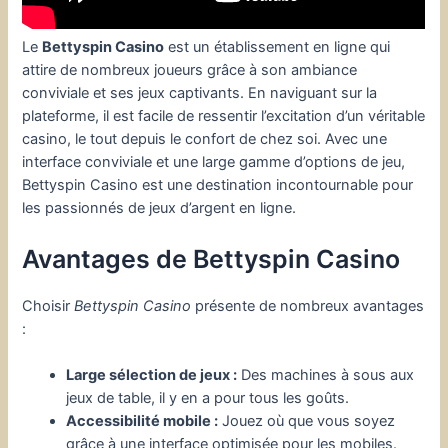
Le
Bettyspin Casino
est un établissement en ligne qui
attire de nombreux joueurs grâce à son ambiance
conviviale et ses jeux captivants. En naviguant sur la
plateforme, il est facile de ressentir l’excitation d’un véritable
casino, le tout depuis le confort de chez soi. Avec une
interface conviviale et une large gamme d’options de jeu,
Bettyspin Casino est une destination incontournable pour
les passionnés de jeux d’argent en ligne.
Avantages de Bettyspin Casino
Choisir
Bettyspin Casino
présente de nombreux avantages
:
Large sélection de jeux :
Des machines à sous aux
jeux de table, il y en a pour tous les goûts.
Accessibilité mobile :
Jouez où que vous soyez
grâce à une interface optimisée pour les mobiles.