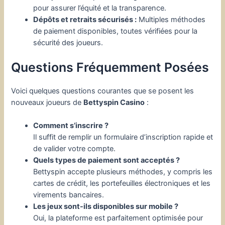
pour assurer l’équité et la transparence.
Dépôts et retraits sécurisés :
Multiples méthodes
de paiement disponibles, toutes vérifiées pour la
sécurité des joueurs.
Questions Fréquemment Posées
Voici quelques questions courantes que se posent les
nouveaux joueurs de
Bettyspin Casino
:
Comment s’inscrire ?
Il suffit de remplir un formulaire d’inscription rapide et
de valider votre compte.
Quels types de paiement sont acceptés ?
Bettyspin accepte plusieurs méthodes, y compris les
cartes de crédit, les portefeuilles électroniques et les
virements bancaires.
Les jeux sont-ils disponibles sur mobile ?
Oui, la plateforme est parfaitement optimisée pour