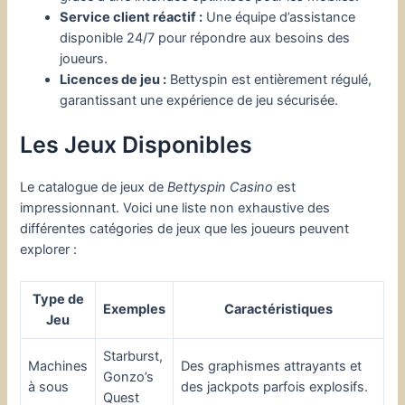
Service client réactif :
Une équipe d’assistance
disponible 24/7 pour répondre aux besoins des
joueurs.
Licences de jeu :
Bettyspin est entièrement régulé,
garantissant une expérience de jeu sécurisée.
Les Jeux Disponibles
Le catalogue de jeux de
Bettyspin Casino
est
impressionnant. Voici une liste non exhaustive des
différentes catégories de jeux que les joueurs peuvent
explorer :
Type de
Exemples
Caractéristiques
Jeu
Starburst,
Machines
Des graphismes attrayants et
Gonzo’s
à sous
des jackpots parfois explosifs.
Quest